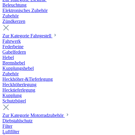
Beleuchtung
Elektronisches Zubehör
Zubehör
Zündkerzen
Zur Kategorie Fahrgestell
Fahrwerk
Federbeine
Gabelfedern
Hebel
Bremshebel
Kupplungshebel
Zubehör
Heckhöher-&Tieferlegung
Heckhöherlegung
Hecktieferlegung
Kupplung
Schutzbügel
Zur Kategorie Motorradzubehör
Diebstahlschutz
Filter
Luftfilter