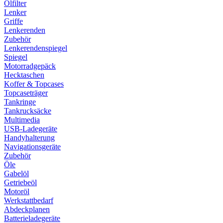
Ölfilter
Lenker
Griffe
Lenkerenden
Zubehör
Lenkerendenspiegel
Spiegel
Motorradgepäck
Hecktaschen
Koffer & Topcases
Topcaseträger
Tankringe
Tankrucksäcke
Multimedia
USB-Ladegeräte
Handyhalterung
Navigationsgeräte
Zubehör
Öle
Gabelöl
Getriebeöl
Motoröl
Werkstattbedarf
Abdeckplanen
Batterieladegeräte