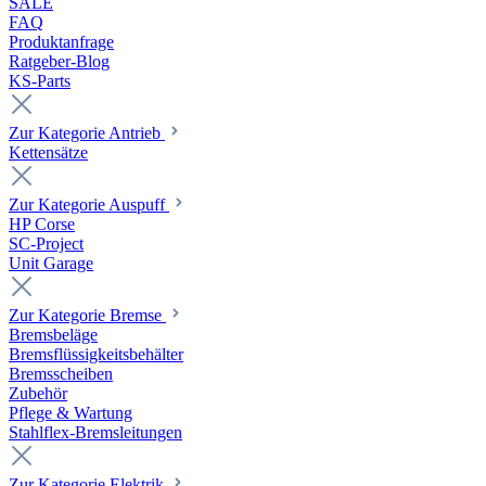
SALE
FAQ
Produktanfrage
Ratgeber-Blog
KS-Parts
Zur Kategorie Antrieb
Kettensätze
Zur Kategorie Auspuff
HP Corse
SC-Project
Unit Garage
Zur Kategorie Bremse
Bremsbeläge
Bremsflüssigkeitsbehälter
Bremsscheiben
Zubehör
Pflege & Wartung
Stahlflex-Bremsleitungen
Zur Kategorie Elektrik