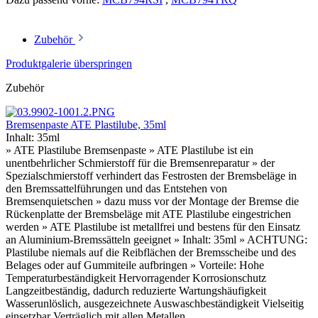
Zubehör
Produktgalerie überspringen
Zubehör
Bremsenpaste ATE Plastilube, 35ml
Inhalt:
35ml
» ATE Plastilube Bremsenpaste » ATE Plastilube ist ein
unentbehrlicher Schmierstoff für die Bremsenreparatur » der
Spezialschmierstoff verhindert das Festrosten der Bremsbeläge in
den Bremssattelführungen und das Entstehen von
Bremsenquietschen » dazu muss vor der Montage der Bremse die
Rückenplatte der Bremsbeläge mit ATE Plastilube eingestrichen
werden » ATE Plastilube ist metallfrei und bestens für den Einsatz
an Aluminium-Bremssätteln geeignet » Inhalt: 35ml » ACHTUNG:
Plastilube niemals auf die Reibflächen der Bremsscheibe und des
Belages oder auf Gummiteile aufbringen » Vorteile: Hohe
Temperaturbeständigkeit Hervorragender Korrosionschutz
Langzeitbeständig, dadurch reduzierte Wartungshäufigkeit
Wasserunlöslich, ausgezeichnete Auswaschbeständigkeit Vielseitig
einsetzbar Verträglich mit allen Metallen