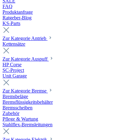
SALE
FAQ
Produktanfrage
Ratgeber-Blog
KS-Parts
Zur Kategorie Antrieb
Kettensätze
Zur Kategorie Auspuff
HP Corse
SC-Project
Unit Garage
Zur Kategorie Bremse
Bremsbeläge
Bremsflüssigkeitsbehälter
Bremsscheiben
Zubehör
Pflege & Wartung
Stahlflex-Bremsleitungen
Zur Kategorie Elektrik