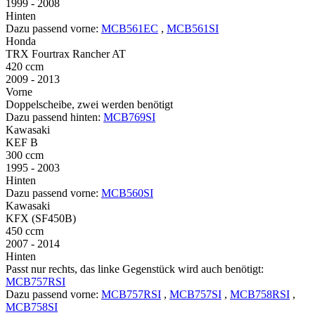
1999 - 2008
Hinten
Dazu passend vorne:
MCB561EC
,
MCB561SI
Honda
TRX Fourtrax Rancher AT
420 ccm
2009 - 2013
Vorne
Doppelscheibe, zwei werden benötigt
Dazu passend hinten:
MCB769SI
Kawasaki
KEF B
300 ccm
1995 - 2003
Hinten
Dazu passend vorne:
MCB560SI
Kawasaki
KFX (SF450B)
450 ccm
2007 - 2014
Hinten
Passt nur rechts, das linke Gegenstück wird auch benötigt:
MCB757RSI
Dazu passend vorne:
MCB757RSI
,
MCB757SI
,
MCB758RSI
,
MCB758SI