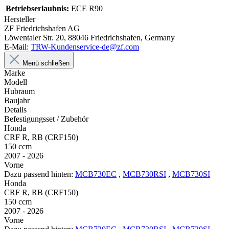
Betriebserlaubnis:
ECE R90
Hersteller
ZF Friedrichshafen AG
Löwentaler Str. 20, 88046 Friedrichshafen, Germany
E-Mail:
TRW-Kundenservice-de@zf.com
Menü schließen
Marke
Modell
Hubraum
Baujahr
Details
Befestigungsset / Zubehör
Honda
CRF R, RB (CRF150)
150 ccm
2007 - 2026
Vorne
Dazu passend hinten:
MCB730EC
,
MCB730RSI
,
MCB730SI
Honda
CRF R, RB (CRF150)
150 ccm
2007 - 2026
Vorne