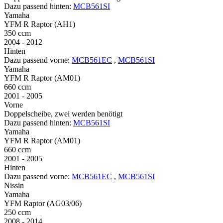
Dazu passend hinten:
MCB561SI
Yamaha
YFM R Raptor (AH1)
350 ccm
2004 - 2012
Hinten
Dazu passend vorne:
MCB561EC
,
MCB561SI
Yamaha
YFM R Raptor (AM01)
660 ccm
2001 - 2005
Vorne
Doppelscheibe, zwei werden benötigt
Dazu passend hinten:
MCB561SI
Yamaha
YFM R Raptor (AM01)
660 ccm
2001 - 2005
Hinten
Dazu passend vorne:
MCB561EC
,
MCB561SI
Nissin
Yamaha
YFM Raptor (AG03/06)
250 ccm
2008 - 2014