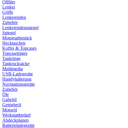
Ölfilter
Lenker
Griffe
Lenkerenden
Zubehör
Lenkerendenspiegel
Spiegel
Motorradgepäck
Hecktaschen
Koffer & Topcases
Topcaseträger
Tankringe
Tankrucksäcke
Multimedia
USB-Ladegeräte
Handyhalterung
Navigationsgeräte
Zubehör
Öle
Gabelöl
Getriebeöl
Motoröl
Werkstattbedarf
Abdeckplanen
Batterieladegeräte