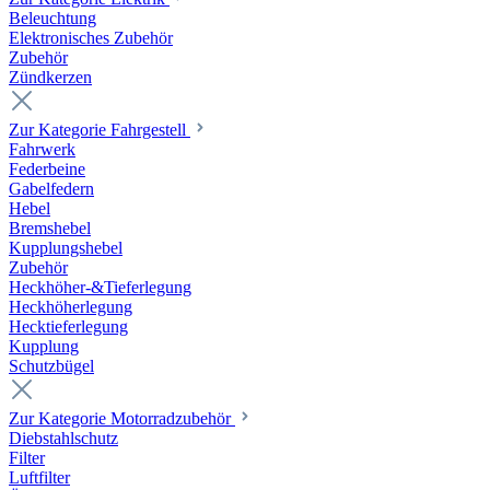
Beleuchtung
Elektronisches Zubehör
Zubehör
Zündkerzen
Zur Kategorie Fahrgestell
Fahrwerk
Federbeine
Gabelfedern
Hebel
Bremshebel
Kupplungshebel
Zubehör
Heckhöher-&Tieferlegung
Heckhöherlegung
Hecktieferlegung
Kupplung
Schutzbügel
Zur Kategorie Motorradzubehör
Diebstahlschutz
Filter
Luftfilter