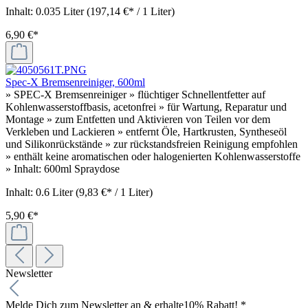
Inhalt:
0.035 Liter
(197,14 €* / 1 Liter)
6,90 €*
Spec-X Bremsenreiniger, 600ml
» SPEC-X Bremsenreiniger » flüchtiger Schnellentfetter auf
Kohlenwasserstoffbasis, acetonfrei » für Wartung, Reparatur und
Montage » zum Entfetten und Aktivieren von Teilen vor dem
Verkleben und Lackieren » entfernt Öle, Hartkrusten, Syntheseöl
und Silikonrückstände » zur rückstandsfreien Reinigung empfohlen
» enthält keine aromatischen oder halogenierten Kohlenwasserstoffe
» Inhalt: 600ml Spraydose
Inhalt:
0.6 Liter
(9,83 €* / 1 Liter)
5,90 €*
Newsletter
Melde Dich zum Newsletter an & erhalte
10% Rabatt! *