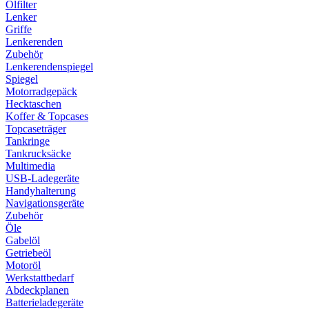
Ölfilter
Lenker
Griffe
Lenkerenden
Zubehör
Lenkerendenspiegel
Spiegel
Motorradgepäck
Hecktaschen
Koffer & Topcases
Topcaseträger
Tankringe
Tankrucksäcke
Multimedia
USB-Ladegeräte
Handyhalterung
Navigationsgeräte
Zubehör
Öle
Gabelöl
Getriebeöl
Motoröl
Werkstattbedarf
Abdeckplanen
Batterieladegeräte