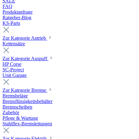
SALE
FAQ
Produktanfrage
Ratgeber-Blog
KS-Parts
Zur Kategorie Antrieb
Kettensätze
Zur Kategorie Auspuff
HP Corse
SC-Project
Unit Garage
Zur Kategorie Bremse
Bremsbeläge
Bremsflüssigkeitsbehälter
Bremsscheiben
Zubehör
Pflege & Wartung
Stahlflex-Bremsleitungen
Zur Kategorie Elektrik