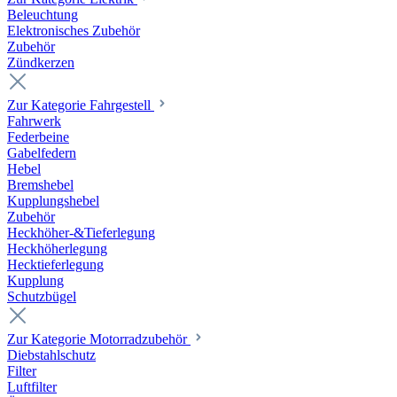
Beleuchtung
Elektronisches Zubehör
Zubehör
Zündkerzen
Zur Kategorie Fahrgestell
Fahrwerk
Federbeine
Gabelfedern
Hebel
Bremshebel
Kupplungshebel
Zubehör
Heckhöher-&Tieferlegung
Heckhöherlegung
Hecktieferlegung
Kupplung
Schutzbügel
Zur Kategorie Motorradzubehör
Diebstahlschutz
Filter
Luftfilter