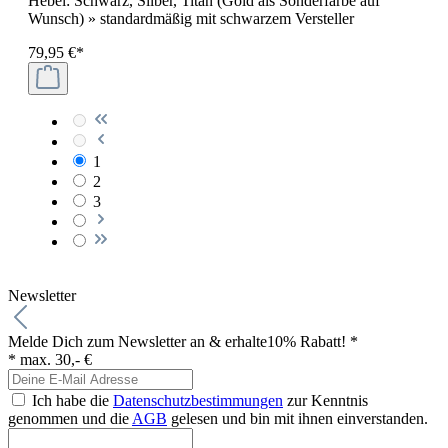
Hebel: Schwarz, Silber, Titan (Gold als Sonderfarbe auf
Wunsch) » standardmäßig mit schwarzem Versteller
79,95 €*
1
2
3
Newsletter
Melde Dich zum Newsletter an & erhalte
10% Rabatt! *
* max. 30,- €
Ich habe die
Datenschutzbestimmungen
zur Kenntnis
genommen und die
AGB
gelesen und bin mit ihnen einverstanden.