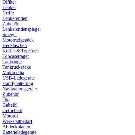
Ölfilter
Lenker
Griffe
Lenkerenden
Zubehör
Lenkerendenspiegel
Spiegel
Motorradgepäck
Hecktaschen
Koffer & Topcases
Topcaseträger
Tankringe
Tankrucksäcke
Multimedia
USB-Ladegeräte
Handyhalterung
Navigationsgeräte
Zubehör
Öle
Gabelöl
Getriebeöl
Motoröl
Werkstattbedarf
Abdeckplanen
Batterieladegeräte