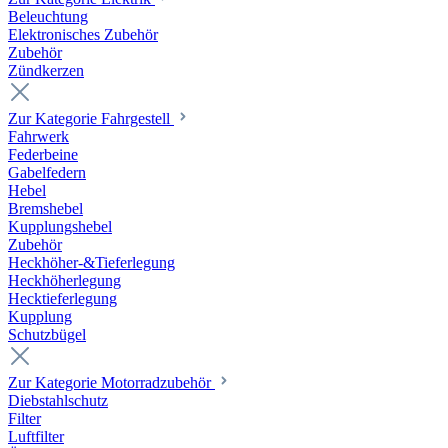
Beleuchtung
Elektronisches Zubehör
Zubehör
Zündkerzen
Zur Kategorie Fahrgestell
Fahrwerk
Federbeine
Gabelfedern
Hebel
Bremshebel
Kupplungshebel
Zubehör
Heckhöher-&Tieferlegung
Heckhöherlegung
Hecktieferlegung
Kupplung
Schutzbügel
Zur Kategorie Motorradzubehör
Diebstahlschutz
Filter
Luftfilter