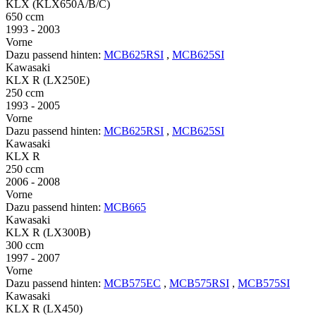
KLX (KLX650A/B/C)
650 ccm
1993 - 2003
Vorne
Dazu passend hinten:
MCB625RSI
,
MCB625SI
Kawasaki
KLX R (LX250E)
250 ccm
1993 - 2005
Vorne
Dazu passend hinten:
MCB625RSI
,
MCB625SI
Kawasaki
KLX R
250 ccm
2006 - 2008
Vorne
Dazu passend hinten:
MCB665
Kawasaki
KLX R (LX300B)
300 ccm
1997 - 2007
Vorne
Dazu passend hinten:
MCB575EC
,
MCB575RSI
,
MCB575SI
Kawasaki
KLX R (LX450)