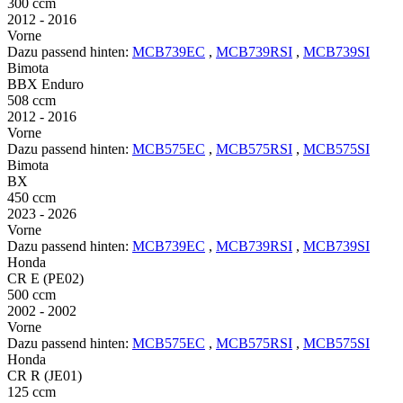
300 ccm
2012 - 2016
Vorne
Dazu passend hinten:
MCB739EC
,
MCB739RSI
,
MCB739SI
Bimota
BBX Enduro
508 ccm
2012 - 2016
Vorne
Dazu passend hinten:
MCB575EC
,
MCB575RSI
,
MCB575SI
Bimota
BX
450 ccm
2023 - 2026
Vorne
Dazu passend hinten:
MCB739EC
,
MCB739RSI
,
MCB739SI
Honda
CR E (PE02)
500 ccm
2002 - 2002
Vorne
Dazu passend hinten:
MCB575EC
,
MCB575RSI
,
MCB575SI
Honda
CR R (JE01)
125 ccm