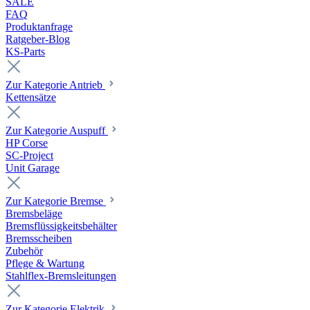
SALE
FAQ
Produktanfrage
Ratgeber-Blog
KS-Parts
Zur Kategorie Antrieb
Kettensätze
Zur Kategorie Auspuff
HP Corse
SC-Project
Unit Garage
Zur Kategorie Bremse
Bremsbeläge
Bremsflüssigkeitsbehälter
Bremsscheiben
Zubehör
Pflege & Wartung
Stahlflex-Bremsleitungen
Zur Kategorie Elektrik