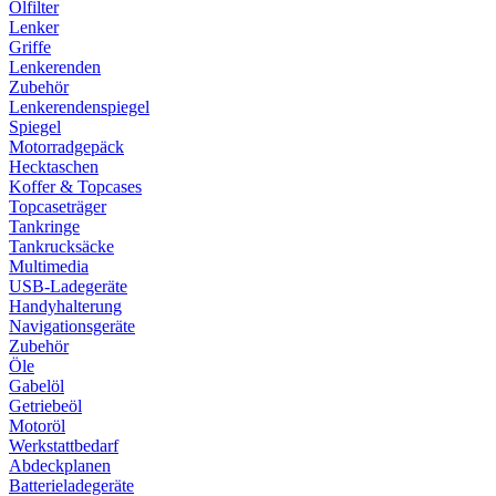
Ölfilter
Lenker
Griffe
Lenkerenden
Zubehör
Lenkerendenspiegel
Spiegel
Motorradgepäck
Hecktaschen
Koffer & Topcases
Topcaseträger
Tankringe
Tankrucksäcke
Multimedia
USB-Ladegeräte
Handyhalterung
Navigationsgeräte
Zubehör
Öle
Gabelöl
Getriebeöl
Motoröl
Werkstattbedarf
Abdeckplanen
Batterieladegeräte