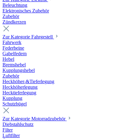
Beleuchtung
Elektronisches Zubehör
Zubehör
Zündkerzen
Zur Kategorie Fahrgestell
Fahrwerk
Federbeine
Gabelfedern
Hebel
Bremshebel
Kupplungshebel
Zubehör
Heckhöher-&Tieferlegung
Heckhöherlegung
Hecktieferlegung
Kupplung
Schutzbügel
Zur Kategorie Motorradzubehör
Diebstahlschutz
Filter
Luftfilter