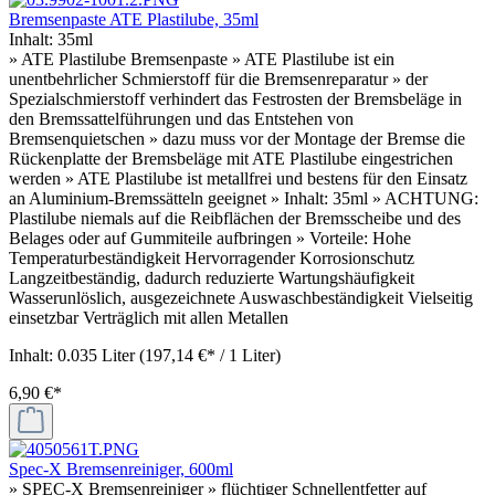
Bremsenpaste ATE Plastilube, 35ml
Inhalt:
35ml
» ATE Plastilube Bremsenpaste » ATE Plastilube ist ein
unentbehrlicher Schmierstoff für die Bremsenreparatur » der
Spezialschmierstoff verhindert das Festrosten der Bremsbeläge in
den Bremssattelführungen und das Entstehen von
Bremsenquietschen » dazu muss vor der Montage der Bremse die
Rückenplatte der Bremsbeläge mit ATE Plastilube eingestrichen
werden » ATE Plastilube ist metallfrei und bestens für den Einsatz
an Aluminium-Bremssätteln geeignet » Inhalt: 35ml » ACHTUNG:
Plastilube niemals auf die Reibflächen der Bremsscheibe und des
Belages oder auf Gummiteile aufbringen » Vorteile: Hohe
Temperaturbeständigkeit Hervorragender Korrosionschutz
Langzeitbeständig, dadurch reduzierte Wartungshäufigkeit
Wasserunlöslich, ausgezeichnete Auswaschbeständigkeit Vielseitig
einsetzbar Verträglich mit allen Metallen
Inhalt:
0.035 Liter
(197,14 €* / 1 Liter)
6,90 €*
Spec-X Bremsenreiniger, 600ml
» SPEC-X Bremsenreiniger » flüchtiger Schnellentfetter auf