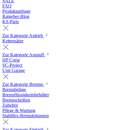
SALE
FAQ
Produktanfrage
Ratgeber-Blog
KS-Parts
Zur Kategorie Antrieb
Kettensätze
Zur Kategorie Auspuff
HP Corse
SC-Project
Unit Garage
Zur Kategorie Bremse
Bremsbeläge
Bremsflüssigkeitsbehälter
Bremsscheiben
Zubehör
Pflege & Wartung
Stahlflex-Bremsleitungen
Zur Kategorie Elektrik