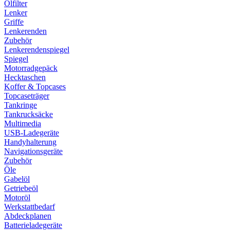
Ölfilter
Lenker
Griffe
Lenkerenden
Zubehör
Lenkerendenspiegel
Spiegel
Motorradgepäck
Hecktaschen
Koffer & Topcases
Topcaseträger
Tankringe
Tankrucksäcke
Multimedia
USB-Ladegeräte
Handyhalterung
Navigationsgeräte
Zubehör
Öle
Gabelöl
Getriebeöl
Motoröl
Werkstattbedarf
Abdeckplanen
Batterieladegeräte