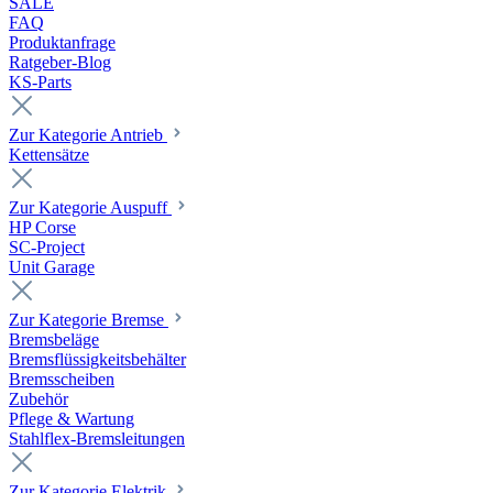
SALE
FAQ
Produktanfrage
Ratgeber-Blog
KS-Parts
Zur Kategorie Antrieb
Kettensätze
Zur Kategorie Auspuff
HP Corse
SC-Project
Unit Garage
Zur Kategorie Bremse
Bremsbeläge
Bremsflüssigkeitsbehälter
Bremsscheiben
Zubehör
Pflege & Wartung
Stahlflex-Bremsleitungen
Zur Kategorie Elektrik