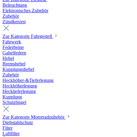
Beleuchtung
Elektronisches Zubehör
Zubehör
Zündkerzen
Zur Kategorie Fahrgestell
Fahrwerk
Federbeine
Gabelfedern
Hebel
Bremshebel
Kupplungshebel
Zubehör
Heckhöher-&Tieferlegung
Heckhöherlegung
Hecktieferlegung
Kupplung
Schutzbügel
Zur Kategorie Motorradzubehör
Diebstahlschutz
Filter
Luftfilter