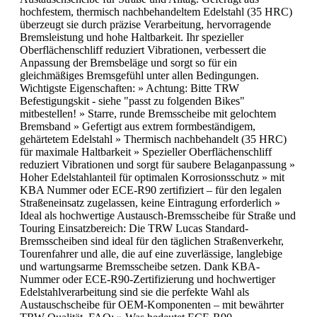
hochfestem, thermisch nachbehandeltem Edelstahl (35 HRC)
überzeugt sie durch präzise Verarbeitung, hervorragende
Bremsleistung und hohe Haltbarkeit. Ihr spezieller
Oberflächenschliff reduziert Vibrationen, verbessert die
Anpassung der Bremsbeläge und sorgt so für ein
gleichmäßiges Bremsgefühl unter allen Bedingungen.
Wichtigste Eigenschaften: » Achtung: Bitte TRW
Befestigungskit - siehe "passt zu folgenden Bikes"
mitbestellen! » Starre, runde Bremsscheibe mit gelochtem
Bremsband » Gefertigt aus extrem formbeständigem,
gehärtetem Edelstahl » Thermisch nachbehandelt (35 HRC)
für maximale Haltbarkeit » Spezieller Oberflächenschliff
reduziert Vibrationen und sorgt für saubere Belaganpassung »
Hoher Edelstahlanteil für optimalen Korrosionsschutz » mit
KBA Nummer oder ECE-R90 zertifiziert – für den legalen
Straßeneinsatz zugelassen, keine Eintragung erforderlich »
Ideal als hochwertige Austausch-Bremsscheibe für Straße und
Touring Einsatzbereich: Die TRW Lucas Standard-
Bremsscheiben sind ideal für den täglichen Straßenverkehr,
Tourenfahrer und alle, die auf eine zuverlässige, langlebige
und wartungsarme Bremsscheibe setzen. Dank KBA-
Nummer oder ECE-R90-Zertifizierung und hochwertiger
Edelstahlverarbeitung sind sie die perfekte Wahl als
Austauschscheibe für OEM-Komponenten – mit bewährter