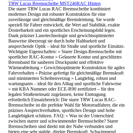
TRW Lucas Bremsscheibe MST246RAC Hinten
Die starre TRW Lucas RAC Bremsscheibe kombiniert
modernes Design mit robuster Konstruktion für eine
zuverlässige und gleichmäßige Bremsleistung. Sie wurde
speziell für Fahrer entwickelt, die Wert auf Stabilität, exakte
Dosierbarkeit und ein sportliches Erscheinungsbild legen.
Dank präziser Lasertechnologie und gewichtsoptimierter
Bauweise überzeugt sie durch hohe Haltbarkeit und
ansprechende Optik – ideal für Straße und sportliche Einsätze.
Wichtigste Eigenschaften: » Starre Design-Bremsscheibe mit
sportlicher RAC-Kontur » Gelaserte Kontur und geschlitztes
Bremsband für sauberen Druckpunkt und effektive
Wärmeableitung » Gewichtsoptimierte Konstruktion für agiles
Fahrverhalten » Präzise gefertigt für gleichmäßige Bremskraft
und minimierten Scheibenverzug » Langlebig, robust und
wartungsarm – ideal für den Alltag und sportliche Fahrweise
» mit KBA Nummer oder ECE-R90 zertifiziert – für den
legalen Straßeneinsatz zugelassen, keine Eintragung
erforderlich Einsatzbereich: Die starre TRW Lucas RAC-
Bremsscheibe ist die perfekte Wahl für Motorradfahrer, die ein
präzises Ansprechverhalten, sportliches Design und hohe
Langlebigkeit schätzen. FAQ: » Was ist der Unterschied
zwischen starrer und schwimmender Bremsscheibe? Starre
Bremsscheiben sind direkt mit der Nabe verbunden und
bieten eine sehr stabile, direkte Bremskraft. Schwimmend