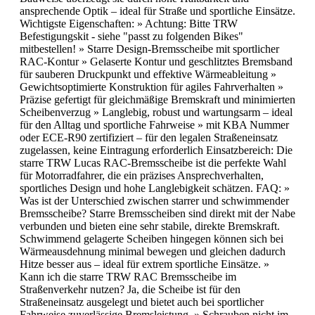
ansprechende Optik – ideal für Straße und sportliche Einsätze.
Wichtigste Eigenschaften: » Achtung: Bitte TRW
Befestigungskit - siehe "passt zu folgenden Bikes"
mitbestellen! » Starre Design-Bremsscheibe mit sportlicher
RAC-Kontur » Gelaserte Kontur und geschlitztes Bremsband
für sauberen Druckpunkt und effektive Wärmeableitung »
Gewichtsoptimierte Konstruktion für agiles Fahrverhalten »
Präzise gefertigt für gleichmäßige Bremskraft und minimierten
Scheibenverzug » Langlebig, robust und wartungsarm – ideal
für den Alltag und sportliche Fahrweise » mit KBA Nummer
oder ECE-R90 zertifiziert – für den legalen Straßeneinsatz
zugelassen, keine Eintragung erforderlich Einsatzbereich: Die
starre TRW Lucas RAC-Bremsscheibe ist die perfekte Wahl
für Motorradfahrer, die ein präzises Ansprechverhalten,
sportliches Design und hohe Langlebigkeit schätzen. FAQ: »
Was ist der Unterschied zwischen starrer und schwimmender
Bremsscheibe? Starre Bremsscheiben sind direkt mit der Nabe
verbunden und bieten eine sehr stabile, direkte Bremskraft.
Schwimmend gelagerte Scheiben hingegen können sich bei
Wärmeausdehnung minimal bewegen und gleichen dadurch
Hitze besser aus – ideal für extrem sportliche Einsätze. »
Kann ich die starre TRW RAC Bremsscheibe im
Straßenverkehr nutzen? Ja, die Scheibe ist für den
Straßeneinsatz ausgelegt und bietet auch bei sportlicher
Fahrweise zuverlässige Bremsleistung. » Schrauben nicht im