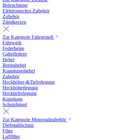
Beleuchtung
Elektronisches Zubehör
Zubehör
Zündkerzen
Zur Kategorie Fahrgestell
Fahrwerk
Federbeine
Gabelfedern
Hebel
Bremshebel
Kupplungshebel
Zubehör
Heckhöher-&Tieferlegung
Heckhöherlegung
Hecktieferlegung
Kupplung
Schutzbügel
Zur Kategorie Motorradzubehör
Diebstahlschutz
Filter
Luftfilter