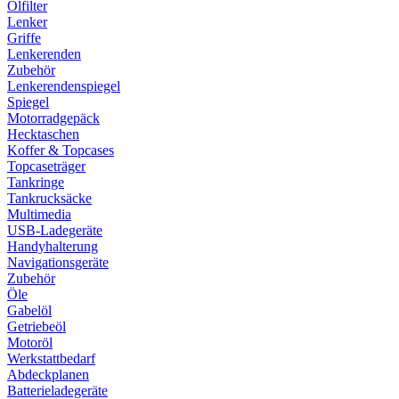
Ölfilter
Lenker
Griffe
Lenkerenden
Zubehör
Lenkerendenspiegel
Spiegel
Motorradgepäck
Hecktaschen
Koffer & Topcases
Topcaseträger
Tankringe
Tankrucksäcke
Multimedia
USB-Ladegeräte
Handyhalterung
Navigationsgeräte
Zubehör
Öle
Gabelöl
Getriebeöl
Motoröl
Werkstattbedarf
Abdeckplanen
Batterieladegeräte