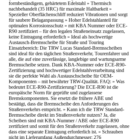
formbeständigem, gehärtetem Edelstahl » Thermisch
nachbehandelt (35 HRC) für maximale Haltbarkeit »
Spezieller Oberflächenschliff reduziert Vibrationen und sorgt
für saubere Belaganpassung » Hoher Edelstahlanteil für
optimalen Korrosionsschutz » mit KBA Nummer oder ECE-
R90 zertifiziert – für den legalen Straßeneinsatz zugelassen,
keine Eintragung erforderlich » Ideal als hochwertige
Austausch-Bremsscheibe für Straße und Touring
Einsatzbereich: Die TRW Lucas Standard-Bremsscheiben
sind ideal für den täglichen Straßenverkehr, Tourenfahrer und
alle, die auf eine zuverlässige, langlebige und wartungsarme
Bremsscheibe setzen. Dank KBA-Nummer oder ECE-R90-
Zertifizierung und hochwertiger Edelstahlverarbeitung sind
sie die perfekte Wahl als Austauschscheibe für OEM-
Komponenten – mit bewährter TRW-Qualität. FAQ: » Was
bedeutet ECE-R90-Zertifizierung? Die ECE-R90 ist die
europäische Norm für geprüfte und zugelassene
Bremskomponenten. Sie ersetzt die frühere ABE und
bestätigt, dass die Bremsscheibe den Anforderungen des
Straßenverkehrs entspricht. » Kann ich die TRW Standard-
Bremsscheibe direkt im Straßenverkehr nutzen? Ja, die
Scheiben sind mit KBA-Nummer / ABE oder ECE-R90
zertifiziert und somit für den Straßenverkehr zugelassen, ohne
dass eine separate Eintragung erforderlich ist. » Schrauben
nicht im Lieferumfang Außendurchmesser: 276