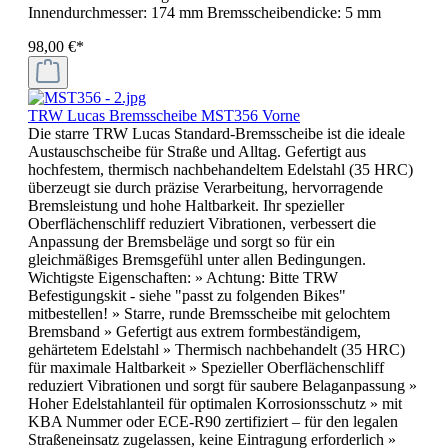
Innendurchmesser: 174 mm Bremsscheibendicke: 5 mm
98,00 €*
TRW Lucas Bremsscheibe MST356 Vorne
Die starre TRW Lucas Standard-Bremsscheibe ist die ideale
Austauschscheibe für Straße und Alltag. Gefertigt aus
hochfestem, thermisch nachbehandeltem Edelstahl (35 HRC)
überzeugt sie durch präzise Verarbeitung, hervorragende
Bremsleistung und hohe Haltbarkeit. Ihr spezieller
Oberflächenschliff reduziert Vibrationen, verbessert die
Anpassung der Bremsbeläge und sorgt so für ein
gleichmäßiges Bremsgefühl unter allen Bedingungen.
Wichtigste Eigenschaften: » Achtung: Bitte TRW
Befestigungskit - siehe "passt zu folgenden Bikes"
mitbestellen! » Starre, runde Bremsscheibe mit gelochtem
Bremsband » Gefertigt aus extrem formbeständigem,
gehärtetem Edelstahl » Thermisch nachbehandelt (35 HRC)
für maximale Haltbarkeit » Spezieller Oberflächenschliff
reduziert Vibrationen und sorgt für saubere Belaganpassung »
Hoher Edelstahlanteil für optimalen Korrosionsschutz » mit
KBA Nummer oder ECE-R90 zertifiziert – für den legalen
Straßeneinsatz zugelassen, keine Eintragung erforderlich »