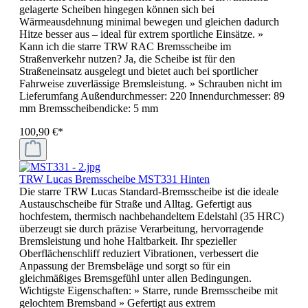
gelagerte Scheiben hingegen können sich bei
Wärmeausdehnung minimal bewegen und gleichen dadurch
Hitze besser aus – ideal für extrem sportliche Einsätze. »
Kann ich die starre TRW RAC Bremsscheibe im
Straßenverkehr nutzen? Ja, die Scheibe ist für den
Straßeneinsatz ausgelegt und bietet auch bei sportlicher
Fahrweise zuverlässige Bremsleistung. » Schrauben nicht im
Lieferumfang Außendurchmesser: 220 Innendurchmesser: 89
mm Bremsscheibendicke: 5 mm
100,90 €*
TRW Lucas Bremsscheibe MST331 Hinten
Die starre TRW Lucas Standard-Bremsscheibe ist die ideale
Austauschscheibe für Straße und Alltag. Gefertigt aus
hochfestem, thermisch nachbehandeltem Edelstahl (35 HRC)
überzeugt sie durch präzise Verarbeitung, hervorragende
Bremsleistung und hohe Haltbarkeit. Ihr spezieller
Oberflächenschliff reduziert Vibrationen, verbessert die
Anpassung der Bremsbeläge und sorgt so für ein
gleichmäßiges Bremsgefühl unter allen Bedingungen.
Wichtigste Eigenschaften: » Starre, runde Bremsscheibe mit
gelochtem Bremsband » Gefertigt aus extrem