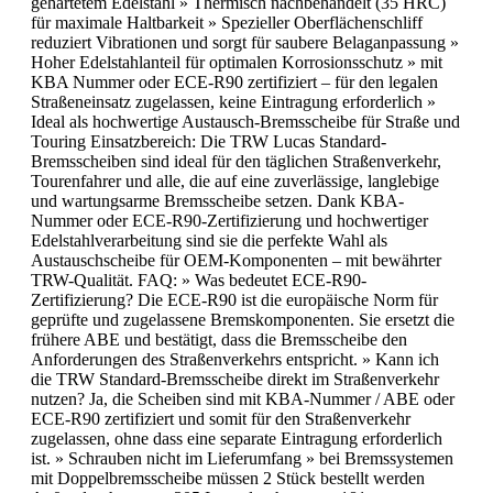
gehärtetem Edelstahl » Thermisch nachbehandelt (35 HRC)
für maximale Haltbarkeit » Spezieller Oberflächenschliff
reduziert Vibrationen und sorgt für saubere Belaganpassung »
Hoher Edelstahlanteil für optimalen Korrosionsschutz » mit
KBA Nummer oder ECE-R90 zertifiziert – für den legalen
Straßeneinsatz zugelassen, keine Eintragung erforderlich »
Ideal als hochwertige Austausch-Bremsscheibe für Straße und
Touring Einsatzbereich: Die TRW Lucas Standard-
Bremsscheiben sind ideal für den täglichen Straßenverkehr,
Tourenfahrer und alle, die auf eine zuverlässige, langlebige
und wartungsarme Bremsscheibe setzen. Dank KBA-
Nummer oder ECE-R90-Zertifizierung und hochwertiger
Edelstahlverarbeitung sind sie die perfekte Wahl als
Austauschscheibe für OEM-Komponenten – mit bewährter
TRW-Qualität. FAQ: » Was bedeutet ECE-R90-
Zertifizierung? Die ECE-R90 ist die europäische Norm für
geprüfte und zugelassene Bremskomponenten. Sie ersetzt die
frühere ABE und bestätigt, dass die Bremsscheibe den
Anforderungen des Straßenverkehrs entspricht. » Kann ich
die TRW Standard-Bremsscheibe direkt im Straßenverkehr
nutzen? Ja, die Scheiben sind mit KBA-Nummer / ABE oder
ECE-R90 zertifiziert und somit für den Straßenverkehr
zugelassen, ohne dass eine separate Eintragung erforderlich
ist. » Schrauben nicht im Lieferumfang » bei Bremssystemen
mit Doppelbremsscheibe müssen 2 Stück bestellt werden