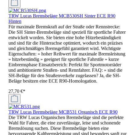
TRW Lucas Bremsbeläge MCB530SH Sinter ECE R90
Hinten
Für maximale Bremskraft auf der Straße oder Rennstrecke:
Die SH Sinter-Bremsbeläge sind speziell für sportliche Fahrer
entwickelt worden. Sie bieten eine hohe Hitzebeständigkeit
und sind für die Hinterachse optimiert, wodurch ein präzises
und gleichmäßiges Bremsgefühl garantiert wird. Wichtigste
Eigenschaften: » hoher Reibwert für maximale Bremsleistung
» hitzebeständig » geeignet für sportliche Fahrstile » kurze
Einbremsphase Einsatzbereich: Perfekt für Sportmotorräder
und ambitionierte Straßen- und Rennfahrer. FAQ: » sind die
SH-Beläge für den Straßenverkehr zugelassen? Ja, die SH-
Beläge besitzen eine ECE R90-Homologation.
27,70 €*
TRW Lucas Bremsbeläge MCB531 Organisch ECE R90
Die TRW Lucas Organischen Bremsbeläge sind die perfekte
Wahl für Fahrer, die eine zuverlässige, leise und schonende
Bremslösung suchen. Diese Bremsbeläge bieten eine
hervorragende Kaltbremsleistung und sind besonders sanft zur