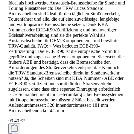
Ideal als hochwertige Austausch-Bremsscheibe für Straße und
Touring Einsatzbereich: Die TRW Lucas Standard-
Bremsscheiben sind ideal für den täglichen Straßenverkehr,
Tourenfahrer und alle, die auf eine zuverlässige, langlebige
und wartungsarme Bremsscheibe setzen. Dank KBA-
Nummer oder ECE-R90-Zertifizierung und hochwertiger
Edelstahlverarbeitung sind sie die perfekte Wahl als
Austauschscheibe für OEM-Komponenten – mit bewährter
TRW-Qualität. FAQ: » Was bedeutet ECE-R90-
Zertifizierung? Die ECE-R90 ist die europäische Norm für
geprüfte und zugelassene Bremskomponenten. Sie ersetzt die
frühere ABE und bestätigt, dass die Bremsscheibe den
Anforderungen des Straßenverkehrs entspricht. » Kann ich
die TRW Standard-Bremsscheibe direkt im Straßenverkehr
nutzen? Ja, die Scheiben sind mit KBA-Nummer / ABE oder
ECE-R90 zertifiziert und somit für den Straßenverkehr
zugelassen, ohne dass eine separate Eintragung erforderlich
ist. » Schrauben nicht im Lieferumfang » bei Bremssystemen
mit Doppelbremsscheibe müssen 2 Stück bestellt werden
Außendurchmesser: 320 Innendurchmesser: 181 mm
Bremsscheibendicke: 4.5 mm
99,40 €*