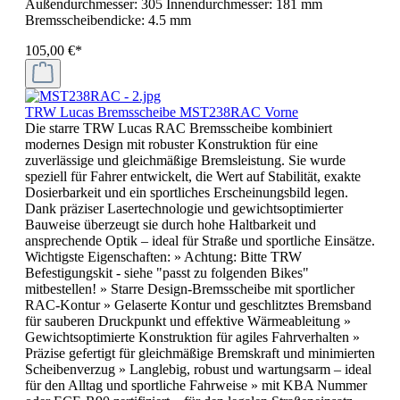
Außendurchmesser: 305 Innendurchmesser: 181 mm
Bremsscheibendicke: 4.5 mm
105,00 €*
TRW Lucas Bremsscheibe MST238RAC Vorne
Die starre TRW Lucas RAC Bremsscheibe kombiniert
modernes Design mit robuster Konstruktion für eine
zuverlässige und gleichmäßige Bremsleistung. Sie wurde
speziell für Fahrer entwickelt, die Wert auf Stabilität, exakte
Dosierbarkeit und ein sportliches Erscheinungsbild legen.
Dank präziser Lasertechnologie und gewichtsoptimierter
Bauweise überzeugt sie durch hohe Haltbarkeit und
ansprechende Optik – ideal für Straße und sportliche Einsätze.
Wichtigste Eigenschaften: » Achtung: Bitte TRW
Befestigungskit - siehe "passt zu folgenden Bikes"
mitbestellen! » Starre Design-Bremsscheibe mit sportlicher
RAC-Kontur » Gelaserte Kontur und geschlitztes Bremsband
für sauberen Druckpunkt und effektive Wärmeableitung »
Gewichtsoptimierte Konstruktion für agiles Fahrverhalten »
Präzise gefertigt für gleichmäßige Bremskraft und minimierten
Scheibenverzug » Langlebig, robust und wartungsarm – ideal
für den Alltag und sportliche Fahrweise » mit KBA Nummer