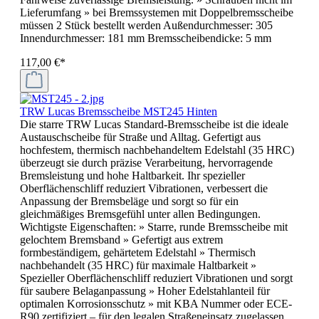
Lieferumfang » bei Bremssystemen mit Doppelbremsscheibe
müssen 2 Stück bestellt werden Außendurchmesser: 305
Innendurchmesser: 181 mm Bremsscheibendicke: 5 mm
117,00 €*
TRW Lucas Bremsscheibe MST245 Hinten
Die starre TRW Lucas Standard-Bremsscheibe ist die ideale
Austauschscheibe für Straße und Alltag. Gefertigt aus
hochfestem, thermisch nachbehandeltem Edelstahl (35 HRC)
überzeugt sie durch präzise Verarbeitung, hervorragende
Bremsleistung und hohe Haltbarkeit. Ihr spezieller
Oberflächenschliff reduziert Vibrationen, verbessert die
Anpassung der Bremsbeläge und sorgt so für ein
gleichmäßiges Bremsgefühl unter allen Bedingungen.
Wichtigste Eigenschaften: » Starre, runde Bremsscheibe mit
gelochtem Bremsband » Gefertigt aus extrem
formbeständigem, gehärtetem Edelstahl » Thermisch
nachbehandelt (35 HRC) für maximale Haltbarkeit »
Spezieller Oberflächenschliff reduziert Vibrationen und sorgt
für saubere Belaganpassung » Hoher Edelstahlanteil für
optimalen Korrosionsschutz » mit KBA Nummer oder ECE-
R90 zertifiziert – für den legalen Straßeneinsatz zugelassen,