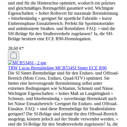
und sind für die Hinterachse optimiert, wodurch ein präzises
und gleichmäßiges Bremsgefühl garantiert wird. Wichtigste
Eigenschaften: » hoher Reibwert für maximale Bremsleistung
» hitzebeständig » geeignet für sportliche Fahrstile » kurze
Einbremsphase Einsatzbereich: Perfekt für Sportmotorräder
und ambitionierte Straßen- und Rennfahrer. FAQ: » sind die
SH-Beläge für den Straßenverkehr zugelassen? Ja, die SH-
Beläge besitzen eine ECE R90-Homologation.
28,60 €*
TRW Lucas Bremsbeläge MCB534SI Sinter ECE R90
Die SI Sinter-Bremsbeläge sind für den Enduro- und Offroad-
Bereich (Moto Cross, Enduro, Quad/ATV) optimiert. Sie
bieten eine hervorragende Bremsleistung selbst unter
extremen Bedingungen wie Schlamm, Schmutz und Nässe.
Wichtigste Eigenschaften: » hohes Maß an Langlebigkeit »
Schmutz- und hitzebeständig » zuverlässige Bremskraft auch
bei Nässe Einsatzbereich: Geeignet für Enduro- und Offroad-
Einsätze. FAQ: » sind diese Bremsbeläge für Straßenfahrten
geeignet? Die SI-Beläge sind primär für den Offroad-Bereich
ausgelegt, können jedoch auf der Straße verwendet werden. »
sind die SI-Beläge für den Straßenverkehr zugelassen? Ja, die