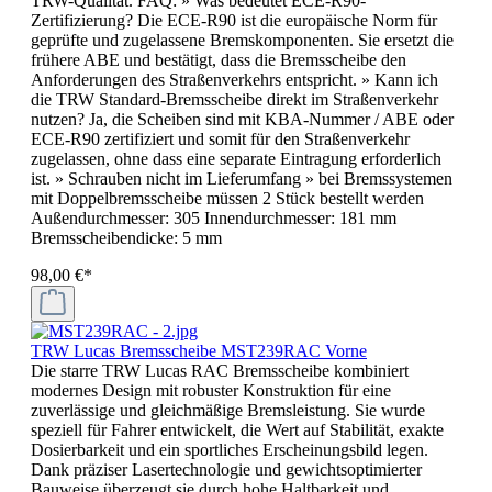
TRW-Qualität. FAQ: » Was bedeutet ECE-R90-
Zertifizierung? Die ECE-R90 ist die europäische Norm für
geprüfte und zugelassene Bremskomponenten. Sie ersetzt die
frühere ABE und bestätigt, dass die Bremsscheibe den
Anforderungen des Straßenverkehrs entspricht. » Kann ich
die TRW Standard-Bremsscheibe direkt im Straßenverkehr
nutzen? Ja, die Scheiben sind mit KBA-Nummer / ABE oder
ECE-R90 zertifiziert und somit für den Straßenverkehr
zugelassen, ohne dass eine separate Eintragung erforderlich
ist. » Schrauben nicht im Lieferumfang » bei Bremssystemen
mit Doppelbremsscheibe müssen 2 Stück bestellt werden
Außendurchmesser: 305 Innendurchmesser: 181 mm
Bremsscheibendicke: 5 mm
98,00 €*
TRW Lucas Bremsscheibe MST239RAC Vorne
Die starre TRW Lucas RAC Bremsscheibe kombiniert
modernes Design mit robuster Konstruktion für eine
zuverlässige und gleichmäßige Bremsleistung. Sie wurde
speziell für Fahrer entwickelt, die Wert auf Stabilität, exakte
Dosierbarkeit und ein sportliches Erscheinungsbild legen.
Dank präziser Lasertechnologie und gewichtsoptimierter
Bauweise überzeugt sie durch hohe Haltbarkeit und