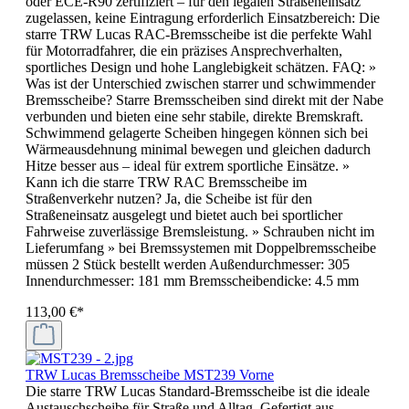
oder ECE-R90 zertifiziert – für den legalen Straßeneinsatz
zugelassen, keine Eintragung erforderlich Einsatzbereich: Die
starre TRW Lucas RAC-Bremsscheibe ist die perfekte Wahl
für Motorradfahrer, die ein präzises Ansprechverhalten,
sportliches Design und hohe Langlebigkeit schätzen. FAQ: »
Was ist der Unterschied zwischen starrer und schwimmender
Bremsscheibe? Starre Bremsscheiben sind direkt mit der Nabe
verbunden und bieten eine sehr stabile, direkte Bremskraft.
Schwimmend gelagerte Scheiben hingegen können sich bei
Wärmeausdehnung minimal bewegen und gleichen dadurch
Hitze besser aus – ideal für extrem sportliche Einsätze. »
Kann ich die starre TRW RAC Bremsscheibe im
Straßenverkehr nutzen? Ja, die Scheibe ist für den
Straßeneinsatz ausgelegt und bietet auch bei sportlicher
Fahrweise zuverlässige Bremsleistung. » Schrauben nicht im
Lieferumfang » bei Bremssystemen mit Doppelbremsscheibe
müssen 2 Stück bestellt werden Außendurchmesser: 305
Innendurchmesser: 181 mm Bremsscheibendicke: 4.5 mm
113,00 €*
TRW Lucas Bremsscheibe MST239 Vorne
Die starre TRW Lucas Standard-Bremsscheibe ist die ideale
Austauschscheibe für Straße und Alltag. Gefertigt aus