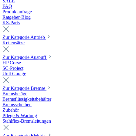
SALE
FAQ
Produktanfrage
Ratgeber-Blog
KS-Parts
Zur Kategorie Antrieb
Kettensätze
Zur Kategorie Auspuff
HP Corse
SC-Project
Unit Garage
Zur Kategorie Bremse
Bremsbeläge
Bremsflüssigkeitsbehälter
Bremsscheiben
Zubehör
Pflege & Wartung
Stahlflex-Bremsleitungen
Zur Kategorie Elektrik