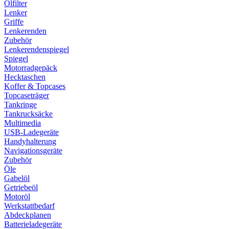
Ölfilter
Lenker
Griffe
Lenkerenden
Zubehör
Lenkerendenspiegel
Spiegel
Motorradgepäck
Hecktaschen
Koffer & Topcases
Topcaseträger
Tankringe
Tankrucksäcke
Multimedia
USB-Ladegeräte
Handyhalterung
Navigationsgeräte
Zubehör
Öle
Gabelöl
Getriebeöl
Motoröl
Werkstattbedarf
Abdeckplanen
Batterieladegeräte