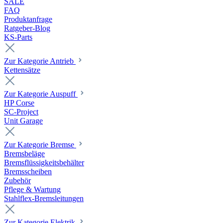
SALE
FAQ
Produktanfrage
Ratgeber-Blog
KS-Parts
Zur Kategorie Antrieb
Kettensätze
Zur Kategorie Auspuff
HP Corse
SC-Project
Unit Garage
Zur Kategorie Bremse
Bremsbeläge
Bremsflüssigkeitsbehälter
Bremsscheiben
Zubehör
Pflege & Wartung
Stahlflex-Bremsleitungen
Zur Kategorie Elektrik