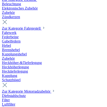
Beleuchtung
Elektronisches Zubehör
Zubehör
Zündkerzen
Zur Kategorie Fahrgestell
Fahrwerk
Federbeine
Gabelfedern
Hebel
Bremshebel
Kupplungshebel
Zubehör
Heckhöher-&Tieferlegung
Heckhöherlegung
Hecktieferlegung
Kupplung
Schutzbügel
Zur Kategorie Motorradzubehör
Diebstahlschutz
Filter
Luftfilter