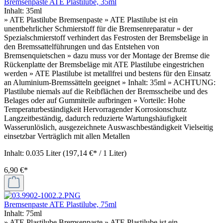
Bremsenpaste ATE Plastilube, 35ml
Inhalt:
35ml
» ATE Plastilube Bremsenpaste » ATE Plastilube ist ein
unentbehrlicher Schmierstoff für die Bremsenreparatur » der
Spezialschmierstoff verhindert das Festrosten der Bremsbeläge in
den Bremssattelführungen und das Entstehen von
Bremsenquietschen » dazu muss vor der Montage der Bremse die
Rückenplatte der Bremsbeläge mit ATE Plastilube eingestrichen
werden » ATE Plastilube ist metallfrei und bestens für den Einsatz
an Aluminium-Bremssätteln geeignet » Inhalt: 35ml » ACHTUNG:
Plastilube niemals auf die Reibflächen der Bremsscheibe und des
Belages oder auf Gummiteile aufbringen » Vorteile: Hohe
Temperaturbeständigkeit Hervorragender Korrosionschutz
Langzeitbeständig, dadurch reduzierte Wartungshäufigkeit
Wasserunlöslich, ausgezeichnete Auswaschbeständigkeit Vielseitig
einsetzbar Verträglich mit allen Metallen
Inhalt:
0.035 Liter
(197,14 €* / 1 Liter)
6,90 €*
Bremsenpaste ATE Plastilube, 75ml
Inhalt:
75ml
» ATE Plastilube Bremsenpaste » ATE Plastilube ist ein