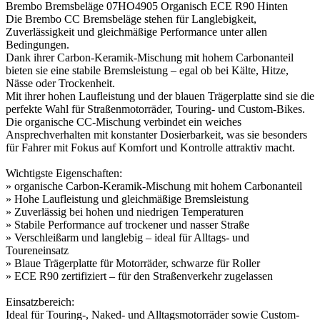
Brembo Bremsbeläge 07HO4905 Organisch ECE R90 Hinten
Die Brembo CC Bremsbeläge stehen für Langlebigkeit,
Zuverlässigkeit und gleichmäßige Performance unter allen
Bedingungen.
Dank ihrer Carbon-Keramik-Mischung mit hohem Carbonanteil
bieten sie eine stabile Bremsleistung – egal ob bei Kälte, Hitze,
Nässe oder Trockenheit.
Mit ihrer hohen Laufleistung und der blauen Trägerplatte sind sie die
perfekte Wahl für Straßenmotorräder, Touring- und Custom-Bikes.
Die organische CC-Mischung verbindet ein weiches
Ansprechverhalten mit konstanter Dosierbarkeit, was sie besonders
für Fahrer mit Fokus auf Komfort und Kontrolle attraktiv macht.
Wichtigste Eigenschaften:
» organische Carbon-Keramik-Mischung mit hohem Carbonanteil
» Hohe Laufleistung und gleichmäßige Bremsleistung
» Zuverlässig bei hohen und niedrigen Temperaturen
» Stabile Performance auf trockener und nasser Straße
» Verschleißarm und langlebig – ideal für Alltags- und
Toureneinsatz
» Blaue Trägerplatte für Motorräder, schwarze für Roller
» ECE R90 zertifiziert – für den Straßenverkehr zugelassen
Einsatzbereich:
Ideal für Touring-, Naked- und Alltagsmotorräder sowie Custom-