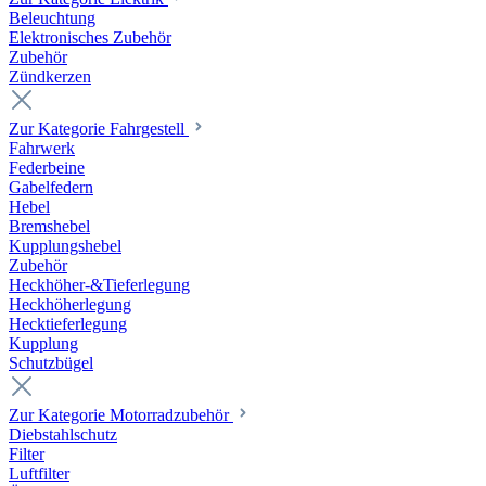
Beleuchtung
Elektronisches Zubehör
Zubehör
Zündkerzen
Zur Kategorie Fahrgestell
Fahrwerk
Federbeine
Gabelfedern
Hebel
Bremshebel
Kupplungshebel
Zubehör
Heckhöher-&Tieferlegung
Heckhöherlegung
Hecktieferlegung
Kupplung
Schutzbügel
Zur Kategorie Motorradzubehör
Diebstahlschutz
Filter
Luftfilter