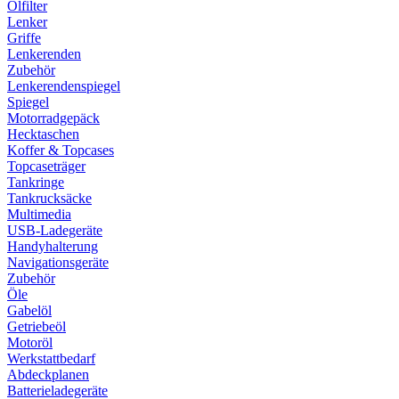
Ölfilter
Lenker
Griffe
Lenkerenden
Zubehör
Lenkerendenspiegel
Spiegel
Motorradgepäck
Hecktaschen
Koffer & Topcases
Topcaseträger
Tankringe
Tankrucksäcke
Multimedia
USB-Ladegeräte
Handyhalterung
Navigationsgeräte
Zubehör
Öle
Gabelöl
Getriebeöl
Motoröl
Werkstattbedarf
Abdeckplanen
Batterieladegeräte