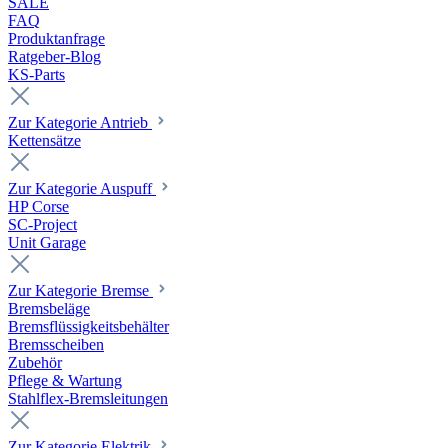
SALE
FAQ
Produktanfrage
Ratgeber-Blog
KS-Parts
Zur Kategorie Antrieb
Kettensätze
Zur Kategorie Auspuff
HP Corse
SC-Project
Unit Garage
Zur Kategorie Bremse
Bremsbeläge
Bremsflüssigkeitsbehälter
Bremsscheiben
Zubehör
Pflege & Wartung
Stahlflex-Bremsleitungen
Zur Kategorie Elektrik