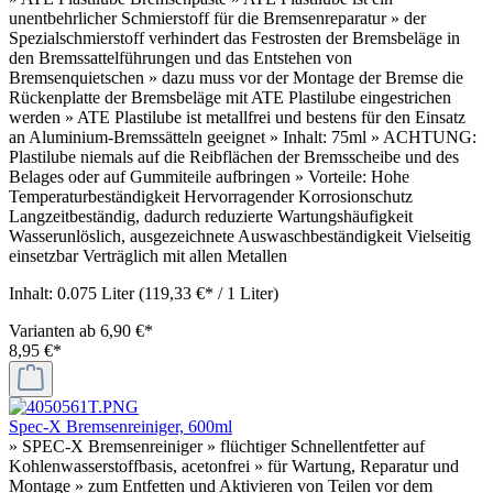
unentbehrlicher Schmierstoff für die Bremsenreparatur » der
Spezialschmierstoff verhindert das Festrosten der Bremsbeläge in
den Bremssattelführungen und das Entstehen von
Bremsenquietschen » dazu muss vor der Montage der Bremse die
Rückenplatte der Bremsbeläge mit ATE Plastilube eingestrichen
werden » ATE Plastilube ist metallfrei und bestens für den Einsatz
an Aluminium-Bremssätteln geeignet » Inhalt: 75ml » ACHTUNG:
Plastilube niemals auf die Reibflächen der Bremsscheibe und des
Belages oder auf Gummiteile aufbringen » Vorteile: Hohe
Temperaturbeständigkeit Hervorragender Korrosionschutz
Langzeitbeständig, dadurch reduzierte Wartungshäufigkeit
Wasserunlöslich, ausgezeichnete Auswaschbeständigkeit Vielseitig
einsetzbar Verträglich mit allen Metallen
Inhalt:
0.075 Liter
(119,33 €* / 1 Liter)
Varianten ab
6,90 €*
8,95 €*
Spec-X Bremsenreiniger, 600ml
» SPEC-X Bremsenreiniger » flüchtiger Schnellentfetter auf
Kohlenwasserstoffbasis, acetonfrei » für Wartung, Reparatur und
Montage » zum Entfetten und Aktivieren von Teilen vor dem