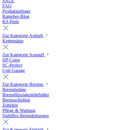
SALE
FAQ
Produktanfrage
Ratgeber-Blog
KS-Parts
Zur Kategorie Antrieb
Kettensätze
Zur Kategorie Auspuff
HP Corse
SC-Project
Unit Garage
Zur Kategorie Bremse
Bremsbeläge
Bremsflüssigkeitsbehälter
Bremsscheiben
Zubehör
Pflege & Wartung
Stahlflex-Bremsleitungen
Zur Kategorie Elektrik