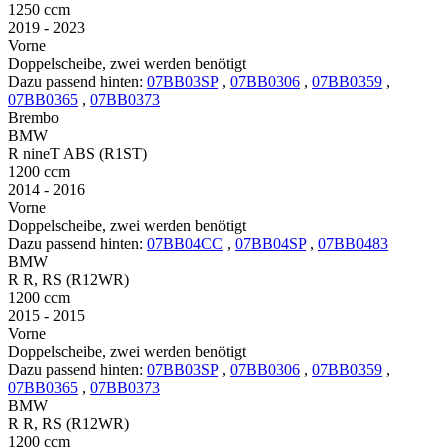
1250 ccm
2019 - 2023
Vorne
Doppelscheibe, zwei werden benötigt
Dazu passend hinten:
07BB03SP
,
07BB0306
,
07BB0359
,
07BB0365
,
07BB0373
Brembo
BMW
R nineT ABS (R1ST)
1200 ccm
2014 - 2016
Vorne
Doppelscheibe, zwei werden benötigt
Dazu passend hinten:
07BB04CC
,
07BB04SP
,
07BB0483
BMW
R R, RS (R12WR)
1200 ccm
2015 - 2015
Vorne
Doppelscheibe, zwei werden benötigt
Dazu passend hinten:
07BB03SP
,
07BB0306
,
07BB0359
,
07BB0365
,
07BB0373
BMW
R R, RS (R12WR)
1200 ccm