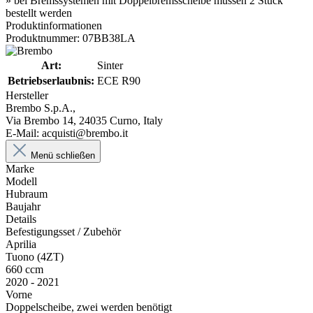
» bei Bremssystemen mit Doppelbremsscheibe müssen 2 Stück
bestellt werden
Produktinformationen
Produktnummer: 07BB38LA
Art:
Sinter
Betriebserlaubnis:
ECE R90
Hersteller
Brembo S.p.A.,
Via Brembo 14, 24035 Curno, Italy
E-Mail: acquisti@brembo.it
Menü schließen
Marke
Modell
Hubraum
Baujahr
Details
Befestigungsset / Zubehör
Aprilia
Tuono (4ZT)
660 ccm
2020 - 2021
Vorne
Doppelscheibe, zwei werden benötigt