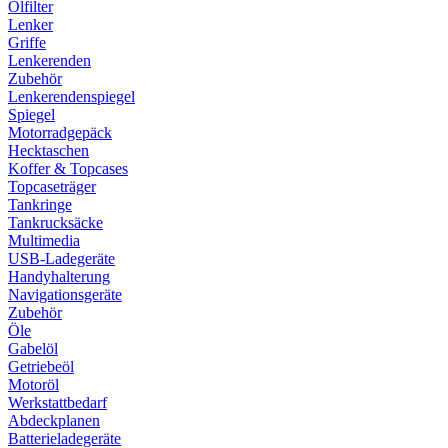
Ölfilter
Lenker
Griffe
Lenkerenden
Zubehör
Lenkerendenspiegel
Spiegel
Motorradgepäck
Hecktaschen
Koffer & Topcases
Topcaseträger
Tankringe
Tankrucksäcke
Multimedia
USB-Ladegeräte
Handyhalterung
Navigationsgeräte
Zubehör
Öle
Gabelöl
Getriebeöl
Motoröl
Werkstattbedarf
Abdeckplanen
Batterieladegeräte