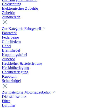
Beleuchtung
Elektronisches Zubehör
Zubehör
Zündkerzen
Zur Kategorie Fahrgestell
Fahrwerk
Federbeine
Gabelfedern
Hebel
Bremshebel
Kupplungshebel
Zubehör
Heckhöher-&Tieferlegung
Heckhöherlegung
Hecktieferlegung
Kupplung
Schutzbügel
Zur Kategorie Motorradzubehör
Diebstahlschutz
Filter
Luftfilter