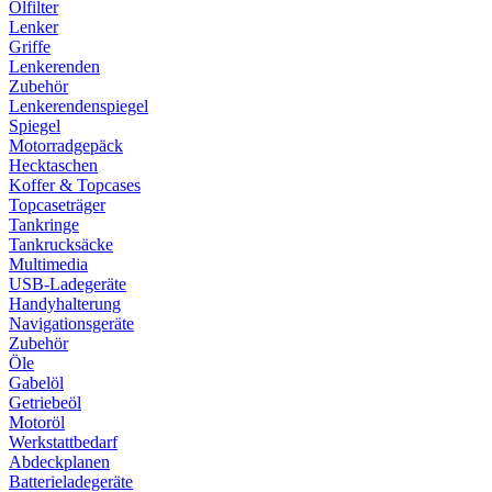
Ölfilter
Lenker
Griffe
Lenkerenden
Zubehör
Lenkerendenspiegel
Spiegel
Motorradgepäck
Hecktaschen
Koffer & Topcases
Topcaseträger
Tankringe
Tankrucksäcke
Multimedia
USB-Ladegeräte
Handyhalterung
Navigationsgeräte
Zubehör
Öle
Gabelöl
Getriebeöl
Motoröl
Werkstattbedarf
Abdeckplanen
Batterieladegeräte