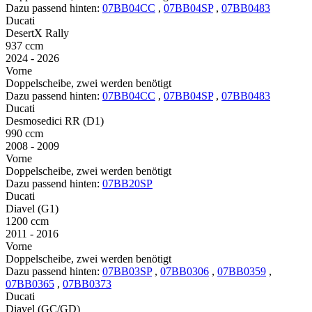
Dazu passend hinten:
07BB04CC
,
07BB04SP
,
07BB0483
Ducati
DesertX Rally
937 ccm
2024 - 2026
Vorne
Doppelscheibe, zwei werden benötigt
Dazu passend hinten:
07BB04CC
,
07BB04SP
,
07BB0483
Ducati
Desmosedici RR (D1)
990 ccm
2008 - 2009
Vorne
Doppelscheibe, zwei werden benötigt
Dazu passend hinten:
07BB20SP
Ducati
Diavel (G1)
1200 ccm
2011 - 2016
Vorne
Doppelscheibe, zwei werden benötigt
Dazu passend hinten:
07BB03SP
,
07BB0306
,
07BB0359
,
07BB0365
,
07BB0373
Ducati
Diavel (GC/GD)