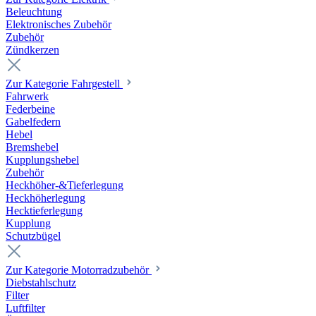
Beleuchtung
Elektronisches Zubehör
Zubehör
Zündkerzen
Zur Kategorie Fahrgestell
Fahrwerk
Federbeine
Gabelfedern
Hebel
Bremshebel
Kupplungshebel
Zubehör
Heckhöher-&Tieferlegung
Heckhöherlegung
Hecktieferlegung
Kupplung
Schutzbügel
Zur Kategorie Motorradzubehör
Diebstahlschutz
Filter
Luftfilter