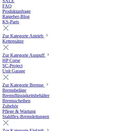
SALE
FAQ
Produktanfrage
Ratgeber-Blog
KS-Parts
Zur Kategorie Antrieb
Kettensätze
Zur Kategorie Auspuff
HP Corse
SC-Project
Unit Garage
Zur Kategorie Bremse
Bremsbeläge
Bremsflüssigkeitsbehälter
Bremsscheiben
Zubehör
Pflege & Wartung
Stahlflex-Bremsleitungen
Zur Kategorie Elektrik