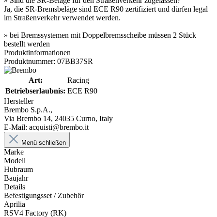
» Sind die SR-Beläge für den Straßenverkehr zugelassen?
Ja, die SR-Bremsbeläge sind ECE R90 zertifiziert und dürfen legal
im Straßenverkehr verwendet werden.
» bei Bremssystemen mit Doppelbremsscheibe müssen 2 Stück
bestellt werden
Produktinformationen
Produktnummer: 07BB37SR
Art:
Racing
Betriebserlaubnis:
ECE R90
Hersteller
Brembo S.p.A.,
Via Brembo 14, 24035 Curno, Italy
E-Mail: acquisti@brembo.it
Menü schließen
Marke
Modell
Hubraum
Baujahr
Details
Befestigungsset / Zubehör
Aprilia
RSV4 Factory (RK)