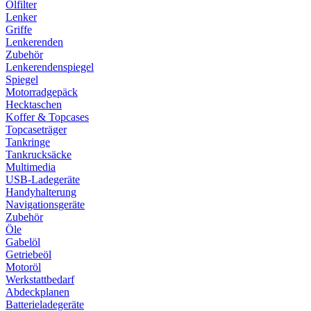
Ölfilter
Lenker
Griffe
Lenkerenden
Zubehör
Lenkerendenspiegel
Spiegel
Motorradgepäck
Hecktaschen
Koffer & Topcases
Topcaseträger
Tankringe
Tankrucksäcke
Multimedia
USB-Ladegeräte
Handyhalterung
Navigationsgeräte
Zubehör
Öle
Gabelöl
Getriebeöl
Motoröl
Werkstattbedarf
Abdeckplanen
Batterieladegeräte