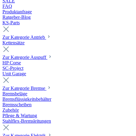
SALE
FAQ
Produktanfrage
Ratgeber-Blog
KS-Parts
Zur Kategorie Antrieb
Kettensätze
Zur Kategorie Auspuff
HP Corse
SC-Project
Unit Garage
Zur Kategorie Bremse
Bremsbeläge
Bremsflüssigkeitsbehälter
Bremsscheiben
Zubehör
Pflege & Wartung
Stahlflex-Bremsleitungen
Zur Kategorie Elektrik