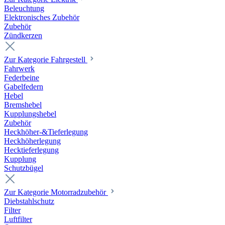
Beleuchtung
Elektronisches Zubehör
Zubehör
Zündkerzen
Zur Kategorie Fahrgestell
Fahrwerk
Federbeine
Gabelfedern
Hebel
Bremshebel
Kupplungshebel
Zubehör
Heckhöher-&Tieferlegung
Heckhöherlegung
Hecktieferlegung
Kupplung
Schutzbügel
Zur Kategorie Motorradzubehör
Diebstahlschutz
Filter
Luftfilter