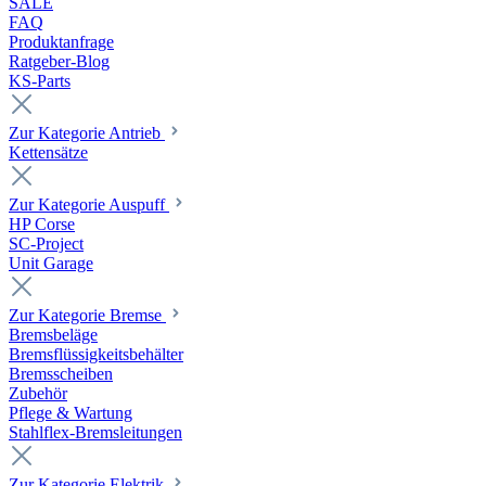
SALE
FAQ
Produktanfrage
Ratgeber-Blog
KS-Parts
Zur Kategorie Antrieb
Kettensätze
Zur Kategorie Auspuff
HP Corse
SC-Project
Unit Garage
Zur Kategorie Bremse
Bremsbeläge
Bremsflüssigkeitsbehälter
Bremsscheiben
Zubehör
Pflege & Wartung
Stahlflex-Bremsleitungen
Zur Kategorie Elektrik