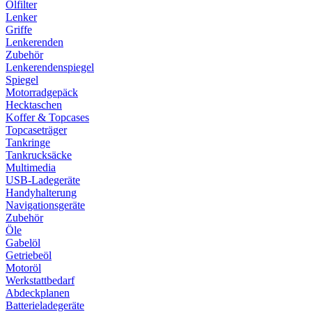
Ölfilter
Lenker
Griffe
Lenkerenden
Zubehör
Lenkerendenspiegel
Spiegel
Motorradgepäck
Hecktaschen
Koffer & Topcases
Topcaseträger
Tankringe
Tankrucksäcke
Multimedia
USB-Ladegeräte
Handyhalterung
Navigationsgeräte
Zubehör
Öle
Gabelöl
Getriebeöl
Motoröl
Werkstattbedarf
Abdeckplanen
Batterieladegeräte