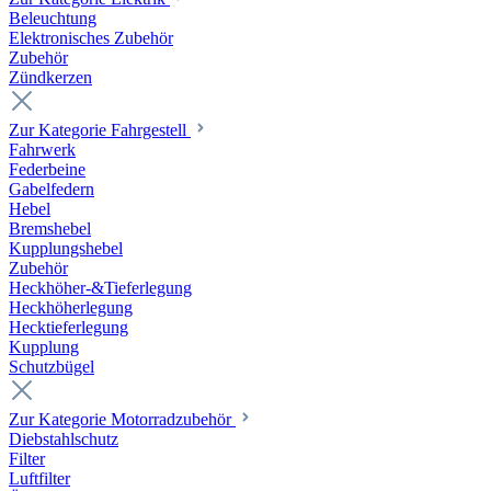
Beleuchtung
Elektronisches Zubehör
Zubehör
Zündkerzen
Zur Kategorie Fahrgestell
Fahrwerk
Federbeine
Gabelfedern
Hebel
Bremshebel
Kupplungshebel
Zubehör
Heckhöher-&Tieferlegung
Heckhöherlegung
Hecktieferlegung
Kupplung
Schutzbügel
Zur Kategorie Motorradzubehör
Diebstahlschutz
Filter
Luftfilter