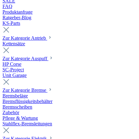
SALE
FAQ
Produktanfrage
Ratgeber-Blog
KS-Parts
Zur Kategorie Antrieb
Kettensätze
Zur Kategorie Auspuff
HP Corse
SC-Project
Unit Garage
Zur Kategorie Bremse
Bremsbeläge
Bremsflüssigkeitsbehälter
Bremsscheiben
Zubehör
Pflege & Wartung
Stahlflex-Bremsleitungen
Zur Kategorie Elektrik