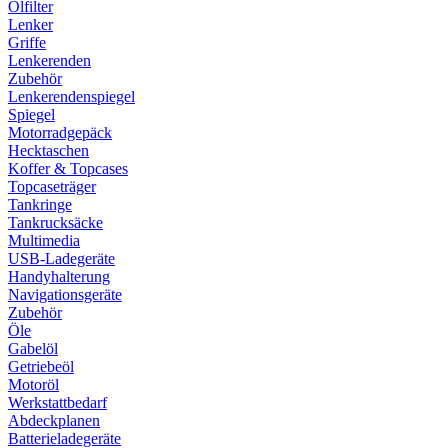
Ölfilter
Lenker
Griffe
Lenkerenden
Zubehör
Lenkerendenspiegel
Spiegel
Motorradgepäck
Hecktaschen
Koffer & Topcases
Topcaseträger
Tankringe
Tankrucksäcke
Multimedia
USB-Ladegeräte
Handyhalterung
Navigationsgeräte
Zubehör
Öle
Gabelöl
Getriebeöl
Motoröl
Werkstattbedarf
Abdeckplanen
Batterieladegeräte