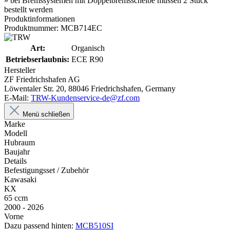
» bei Bremssystemen mit Doppelbremsscheibe müssen 2 Stück
bestellt werden
Produktinformationen
Produktnummer: MCB714EC
Art:
Organisch
Betriebserlaubnis:
ECE R90
Hersteller
ZF Friedrichshafen AG
Löwentaler Str. 20, 88046 Friedrichshafen, Germany
E-Mail:
TRW-Kundenservice-de@zf.com
Menü schließen
Marke
Modell
Hubraum
Baujahr
Details
Befestigungsset / Zubehör
Kawasaki
KX
65 ccm
2000 - 2026
Vorne
Dazu passend hinten:
MCB510SI