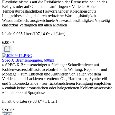
Plastilube niemals auf die Reibflächen der Bremsscheibe und des
Belages oder auf Gummiteile aufbringen » Vorteile: Hohe
Temperaturbeständigkeit Hervorragender Korrosionschutz
Langzeitbeständig, dadurch reduzierte Wartungshäufigkeit
Wasserunlöslich, ausgezeichnete Auswaschbeständigkeit Vielseitig
einsetzbar Verträglich mit allen Metallen
Inhalt:
0.035 Liter
(197,14 €* / 1 Liter)
6,90 €*
Spec-X Bremsenreiniger, 600ml
» SPEC-X Bremsenreiniger » flüchtiger Schnellentfetter auf
Kohlenwasserstoffbasis, acetonfrei » für Wartung, Reparatur und
Montage » zum Entfetten und Aktivieren von Teilen vor dem
Verkleben und Lackieren » entfernt Öle, Hartkrusten, Syntheseöl
und Silikonrückstände » zur rückstandsfreien Reinigung empfohlen
» enthält keine aromatischen oder halogenierten Kohlenwasserstoffe
» Inhalt: 600ml Spraydose
Inhalt:
0.6 Liter
(9,83 €* / 1 Liter)
5,90 €*