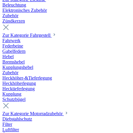
Beleuchtung
Elektronisches Zubehör
Zubehör
Zündkerzen
Zur Kategorie Fahrgestell
Fahrwerk
Federbeine
Gabelfedern
Hebel
Bremshebel
Kupplungshebel
Zubehör
Heckhöher-&Tieferlegung
Heckhöherlegung
Hecktieferlegung
Kupplung
Schutzbügel
Zur Kategorie Motorradzubehör
Diebstahlschutz
Filter
Luftfilter