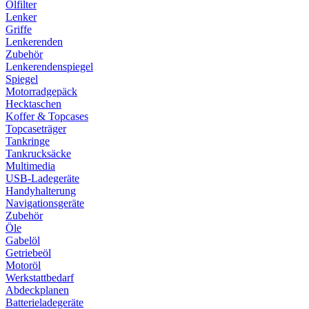
Ölfilter
Lenker
Griffe
Lenkerenden
Zubehör
Lenkerendenspiegel
Spiegel
Motorradgepäck
Hecktaschen
Koffer & Topcases
Topcaseträger
Tankringe
Tankrucksäcke
Multimedia
USB-Ladegeräte
Handyhalterung
Navigationsgeräte
Zubehör
Öle
Gabelöl
Getriebeöl
Motoröl
Werkstattbedarf
Abdeckplanen
Batterieladegeräte