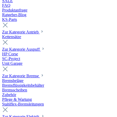
SALE
FAQ
Produktanfrage
Ratgeber-Blog
KS-Parts
Zur Kategorie Antrieb
Kettensätze
Zur Kategorie Auspuff
HP Corse
SC-Project
Unit Garage
Zur Kategorie Bremse
Bremsbeläge
Bremsflüssigkeitsbehälter
Bremsscheiben
Zubehör
Pflege & Wartung
Stahlflex-Bremsleitungen
Zur Kategorie Elektrik