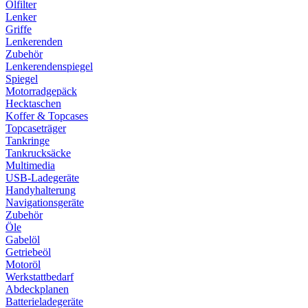
Ölfilter
Lenker
Griffe
Lenkerenden
Zubehör
Lenkerendenspiegel
Spiegel
Motorradgepäck
Hecktaschen
Koffer & Topcases
Topcaseträger
Tankringe
Tankrucksäcke
Multimedia
USB-Ladegeräte
Handyhalterung
Navigationsgeräte
Zubehör
Öle
Gabelöl
Getriebeöl
Motoröl
Werkstattbedarf
Abdeckplanen
Batterieladegeräte