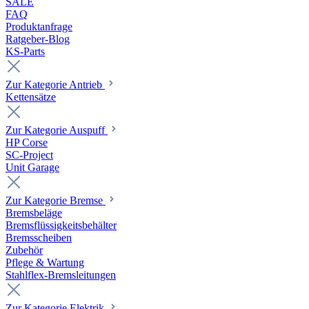
SALE
FAQ
Produktanfrage
Ratgeber-Blog
KS-Parts
Zur Kategorie Antrieb
Kettensätze
Zur Kategorie Auspuff
HP Corse
SC-Project
Unit Garage
Zur Kategorie Bremse
Bremsbeläge
Bremsflüssigkeitsbehälter
Bremsscheiben
Zubehör
Pflege & Wartung
Stahlflex-Bremsleitungen
Zur Kategorie Elektrik