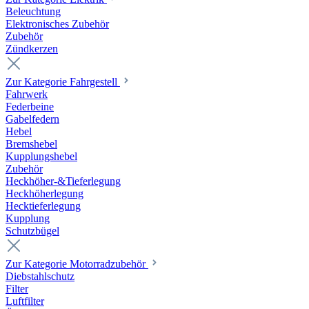
Beleuchtung
Elektronisches Zubehör
Zubehör
Zündkerzen
Zur Kategorie Fahrgestell
Fahrwerk
Federbeine
Gabelfedern
Hebel
Bremshebel
Kupplungshebel
Zubehör
Heckhöher-&Tieferlegung
Heckhöherlegung
Hecktieferlegung
Kupplung
Schutzbügel
Zur Kategorie Motorradzubehör
Diebstahlschutz
Filter
Luftfilter