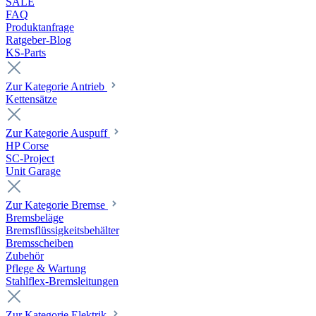
SALE
FAQ
Produktanfrage
Ratgeber-Blog
KS-Parts
Zur Kategorie Antrieb
Kettensätze
Zur Kategorie Auspuff
HP Corse
SC-Project
Unit Garage
Zur Kategorie Bremse
Bremsbeläge
Bremsflüssigkeitsbehälter
Bremsscheiben
Zubehör
Pflege & Wartung
Stahlflex-Bremsleitungen
Zur Kategorie Elektrik