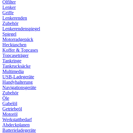
Ölfilter
Lenker
Griffe
Lenkerenden
Zubehör
Lenkerendenspiegel
Spiegel
Motorradgepäck
Hecktaschen
Koffer & Topcases
Topcaseträger
Tankringe
Tankrucksäcke
Multimedia
USB-Ladegeräte
Handyhalterung
Navigationsgeräte
Zubehör
Öle
Gabelöl
Getriebeöl
Motoröl
Werkstattbedarf
Abdeckplanen
Batterieladegeräte