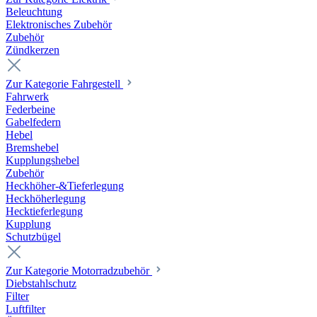
Beleuchtung
Elektronisches Zubehör
Zubehör
Zündkerzen
Zur Kategorie Fahrgestell
Fahrwerk
Federbeine
Gabelfedern
Hebel
Bremshebel
Kupplungshebel
Zubehör
Heckhöher-&Tieferlegung
Heckhöherlegung
Hecktieferlegung
Kupplung
Schutzbügel
Zur Kategorie Motorradzubehör
Diebstahlschutz
Filter
Luftfilter