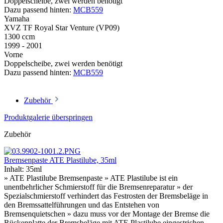
Doppelscheibe, zwei werden benötigt
Dazu passend hinten:
MCB559
Yamaha
XVZ TF Royal Star Venture (VP09)
1300 ccm
1999 - 2001
Vorne
Doppelscheibe, zwei werden benötigt
Dazu passend hinten:
MCB559
Zubehör
Produktgalerie überspringen
Zubehör
Bremsenpaste ATE Plastilube, 35ml
Inhalt:
35ml
» ATE Plastilube Bremsenpaste » ATE Plastilube ist ein
unentbehrlicher Schmierstoff für die Bremsenreparatur » der
Spezialschmierstoff verhindert das Festrosten der Bremsbeläge in
den Bremssattelführungen und das Entstehen von
Bremsenquietschen » dazu muss vor der Montage der Bremse die
Rückenplatte der Bremsbeläge mit ATE Plastilube eingestrichen