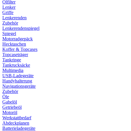
Ölfilter
Lenker
Griffe
Lenkerenden
Zubehör
Lenkerendenspiegel
Spiegel
Motorradgepäck
Hecktaschen
Koffer & Topcases
Topcaseträger
Tankringe
Tankrucksäcke
Multimedia
USB-Ladegeräte
Handyhalterung
Navigationsgeräte
Zubehör
Öle
Gabelöl
Getriebeöl
Motoröl
Werkstattbedarf
Abdeckplanen
Batterieladegeräte