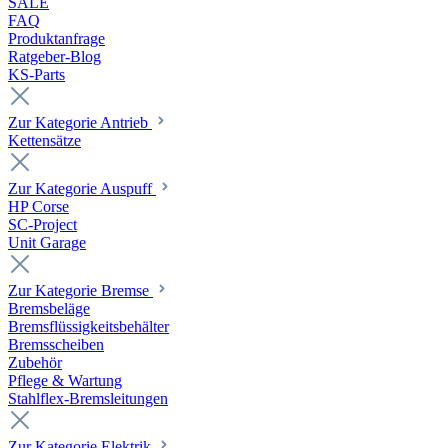
SALE
FAQ
Produktanfrage
Ratgeber-Blog
KS-Parts
Zur Kategorie Antrieb
Kettensätze
Zur Kategorie Auspuff
HP Corse
SC-Project
Unit Garage
Zur Kategorie Bremse
Bremsbeläge
Bremsflüssigkeitsbehälter
Bremsscheiben
Zubehör
Pflege & Wartung
Stahlflex-Bremsleitungen
Zur Kategorie Elektrik