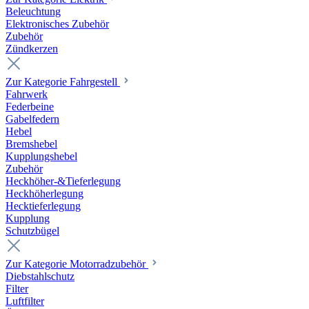
Beleuchtung
Elektronisches Zubehör
Zubehör
Zündkerzen
Zur Kategorie Fahrgestell
Fahrwerk
Federbeine
Gabelfedern
Hebel
Bremshebel
Kupplungshebel
Zubehör
Heckhöher-&Tieferlegung
Heckhöherlegung
Hecktieferlegung
Kupplung
Schutzbügel
Zur Kategorie Motorradzubehör
Diebstahlschutz
Filter
Luftfilter