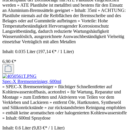
werden » ATE Plastilube ist metallfrei und bestens für den Einsatz
an Aluminium-Bremssätteln geeignet » Inhalt: 35ml » ACHTUNG:
Plastilube niemals auf die Reibflächen der Bremsscheibe und des
Belages oder auf Gummiteile aufbringen » Vorteile: Hohe
Temperaturbeständigkeit Hervorragender Korrosionschutz
Langzeitbeständig, dadurch reduzierte Wartungshäufigkeit
Wasserunlöslich, ausgezeichnete Auswaschbeständigkeit Vielseitig
einsetzbar Verträglich mit allen Metallen
Inhalt:
0.035 Liter
(197,14 €* / 1 Liter)
6,90 €*
Spec-X Bremsenreiniger, 600ml
» SPEC-X Bremsenreiniger » flüchtiger Schnellentfetter auf
Kohlenwasserstoffbasis, acetonfrei » für Wartung, Reparatur und
Montage » zum Entfetten und Aktivieren von Teilen vor dem
Verkleben und Lackieren » entfernt Öle, Hartkrusten, Syntheseöl
und Silikonrückstände » zur rückstandsfreien Reinigung empfohlen
» enthält keine aromatischen oder halogenierten Kohlenwasserstoffe
» Inhalt: 600ml Spraydose
Inhalt:
0.6 Liter
(9,83 €* / 1 Liter)