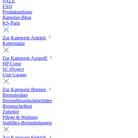
SALE
FAQ
Produktanfrage
Ratgeber-Blog
KS-Parts
Zur Kategorie Antrieb
Kettensätze
Zur Kategorie Auspuff
HP Corse
SC-Project
Unit Garage
Zur Kategorie Bremse
Bremsbeläge
Bremsflüssigkeitsbehälter
Bremsscheiben
Zubehör
Pflege & Wartung
Stahlflex-Bremsleitungen
Zur Kategorie Elektrik