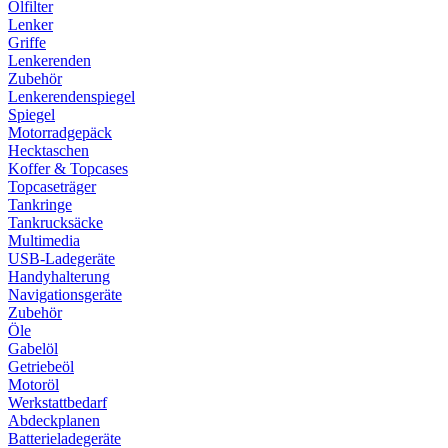
Ölfilter
Lenker
Griffe
Lenkerenden
Zubehör
Lenkerendenspiegel
Spiegel
Motorradgepäck
Hecktaschen
Koffer & Topcases
Topcaseträger
Tankringe
Tankrucksäcke
Multimedia
USB-Ladegeräte
Handyhalterung
Navigationsgeräte
Zubehör
Öle
Gabelöl
Getriebeöl
Motoröl
Werkstattbedarf
Abdeckplanen
Batterieladegeräte