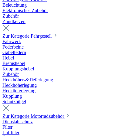
Beleuchtung
Elektronisches Zubehör
Zubehör
Zündkerzen
Zur Kategorie Fahrgestell
Fahrwerk
Federbeine
Gabelfedern
Hebel
Bremshebel
Kupplungshebel
Zubehör
Heckhöher-&Tieferlegung
Heckhöherlegung
Hecktieferlegung
Kupplung
Schutzbügel
Zur Kategorie Motorradzubehör
Diebstahlschutz
Filter
Luftfilter