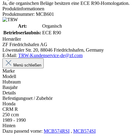
Ja, die organischen Beläge besitzen eine ECE R90-Homologation.
Produktinformationen
Produktnummer: MCB601
Art:
Organisch
Betriebserlaubnis:
ECE R90
Hersteller
ZF Friedrichshafen AG
Löwentaler Str. 20, 88046 Friedrichshafen, Germany
E-Mail:
TRW-Kundenservice-de@zf.com
Menü schließen
Marke
Modell
Hubraum
Baujahr
Details
Befestigungsset / Zubehör
Honda
CRM R
250 ccm
1989 - 1990
Hinten
Dazu passend vorne:
MCB574RSI
,
MCB574SI