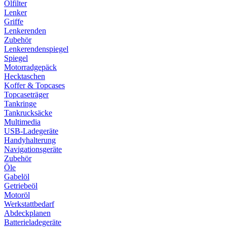
Ölfilter
Lenker
Griffe
Lenkerenden
Zubehör
Lenkerendenspiegel
Spiegel
Motorradgepäck
Hecktaschen
Koffer & Topcases
Topcaseträger
Tankringe
Tankrucksäcke
Multimedia
USB-Ladegeräte
Handyhalterung
Navigationsgeräte
Zubehör
Öle
Gabelöl
Getriebeöl
Motoröl
Werkstattbedarf
Abdeckplanen
Batterieladegeräte