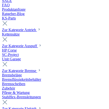
SALE
FAQ
Produktanfrage
Ratgeber-Blog
KS-Parts
Zur Kategorie Antrieb
Kettensätze
Zur Kategorie Auspuff
HP Corse
SC-Project
Unit Garage
Zur Kategorie Bremse
Bremsbeläge
Bremsflüssigkeitsbehälter
Bremsscheiben
Zubehör
Pflege & Wartung
Stahlflex-Bremsleitungen
Zur Kategorie Elektrik