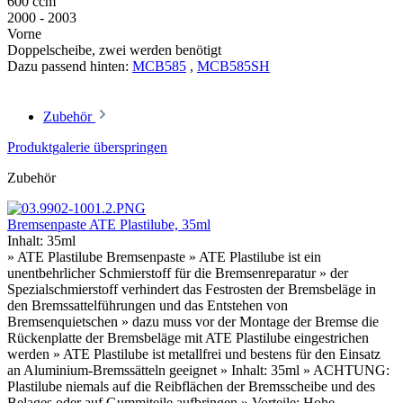
600 ccm
2000 - 2003
Vorne
Doppelscheibe, zwei werden benötigt
Dazu passend hinten:
MCB585
,
MCB585SH
Zubehör
Produktgalerie überspringen
Zubehör
Bremsenpaste ATE Plastilube, 35ml
Inhalt:
35ml
» ATE Plastilube Bremsenpaste » ATE Plastilube ist ein
unentbehrlicher Schmierstoff für die Bremsenreparatur » der
Spezialschmierstoff verhindert das Festrosten der Bremsbeläge in
den Bremssattelführungen und das Entstehen von
Bremsenquietschen » dazu muss vor der Montage der Bremse die
Rückenplatte der Bremsbeläge mit ATE Plastilube eingestrichen
werden » ATE Plastilube ist metallfrei und bestens für den Einsatz
an Aluminium-Bremssätteln geeignet » Inhalt: 35ml » ACHTUNG:
Plastilube niemals auf die Reibflächen der Bremsscheibe und des
Belages oder auf Gummiteile aufbringen » Vorteile: Hohe