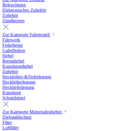
Beleuchtung
Elektronisches Zubehör
Zubehör
Zündkerzen
Zur Kategorie Fahrgestell
Fahrwerk
Federbeine
Gabelfedern
Hebel
Bremshebel
Kupplungshebel
Zubehör
Heckhöher-&Tieferlegung
Heckhöherlegung
Hecktieferlegung
Kupplung
Schutzbügel
Zur Kategorie Motorradzubehör
Diebstahlschutz
Filter
Luftfilter