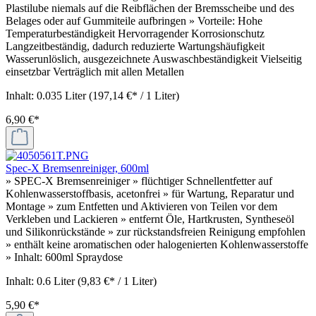
Plastilube niemals auf die Reibflächen der Bremsscheibe und des
Belages oder auf Gummiteile aufbringen » Vorteile: Hohe
Temperaturbeständigkeit Hervorragender Korrosionschutz
Langzeitbeständig, dadurch reduzierte Wartungshäufigkeit
Wasserunlöslich, ausgezeichnete Auswaschbeständigkeit Vielseitig
einsetzbar Verträglich mit allen Metallen
Inhalt:
0.035 Liter
(197,14 €* / 1 Liter)
6,90 €*
Spec-X Bremsenreiniger, 600ml
» SPEC-X Bremsenreiniger » flüchtiger Schnellentfetter auf
Kohlenwasserstoffbasis, acetonfrei » für Wartung, Reparatur und
Montage » zum Entfetten und Aktivieren von Teilen vor dem
Verkleben und Lackieren » entfernt Öle, Hartkrusten, Syntheseöl
und Silikonrückstände » zur rückstandsfreien Reinigung empfohlen
» enthält keine aromatischen oder halogenierten Kohlenwasserstoffe
» Inhalt: 600ml Spraydose
Inhalt:
0.6 Liter
(9,83 €* / 1 Liter)
5,90 €*