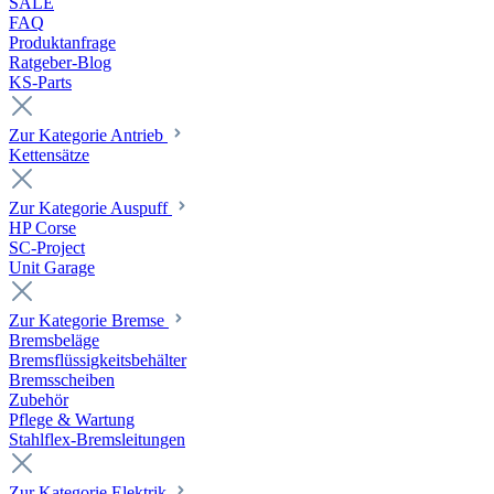
SALE
FAQ
Produktanfrage
Ratgeber-Blog
KS-Parts
Zur Kategorie Antrieb
Kettensätze
Zur Kategorie Auspuff
HP Corse
SC-Project
Unit Garage
Zur Kategorie Bremse
Bremsbeläge
Bremsflüssigkeitsbehälter
Bremsscheiben
Zubehör
Pflege & Wartung
Stahlflex-Bremsleitungen
Zur Kategorie Elektrik