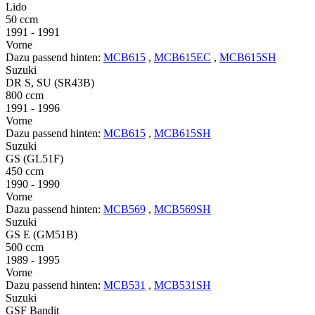
Lido
50 ccm
1991 - 1991
Vorne
Dazu passend hinten:
MCB615
,
MCB615EC
,
MCB615SH
Suzuki
DR S, SU (SR43B)
800 ccm
1991 - 1996
Vorne
Dazu passend hinten:
MCB615
,
MCB615SH
Suzuki
GS (GL51F)
450 ccm
1990 - 1990
Vorne
Dazu passend hinten:
MCB569
,
MCB569SH
Suzuki
GS E (GM51B)
500 ccm
1989 - 1995
Vorne
Dazu passend hinten:
MCB531
,
MCB531SH
Suzuki
GSF Bandit