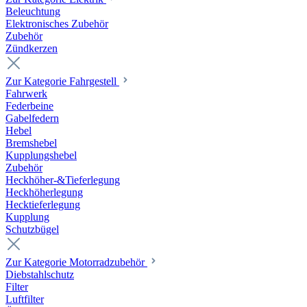
Beleuchtung
Elektronisches Zubehör
Zubehör
Zündkerzen
Zur Kategorie Fahrgestell
Fahrwerk
Federbeine
Gabelfedern
Hebel
Bremshebel
Kupplungshebel
Zubehör
Heckhöher-&Tieferlegung
Heckhöherlegung
Hecktieferlegung
Kupplung
Schutzbügel
Zur Kategorie Motorradzubehör
Diebstahlschutz
Filter
Luftfilter