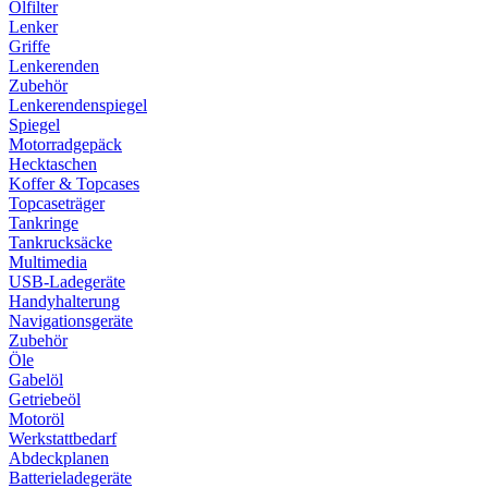
Ölfilter
Lenker
Griffe
Lenkerenden
Zubehör
Lenkerendenspiegel
Spiegel
Motorradgepäck
Hecktaschen
Koffer & Topcases
Topcaseträger
Tankringe
Tankrucksäcke
Multimedia
USB-Ladegeräte
Handyhalterung
Navigationsgeräte
Zubehör
Öle
Gabelöl
Getriebeöl
Motoröl
Werkstattbedarf
Abdeckplanen
Batterieladegeräte