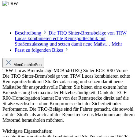
Beschreibung
Die TRQ Sinter-Bremsbeläge von TRW
Lucas kombinieren echte Rennsporttechnik mit
Straßenzulassung und setzen damit neue Maßst…
Mehr
Passt zu folgenden Bikes
Menü schließen
TRW Lucas Bremsbeläge MCB540TRQ Sinter ECE R90 Vorne
Die TRQ Sinter-Bremsbeläge von TRW Lucas kombinieren echte
Rennsporttechnik mit Straßenzulassung und setzen damit neue
Maßstäbe für anspruchsvolle Fahrer. Sie bieten eine extrem hohe
Bremsleistung bei maximaler Hitzebeständigkeit. Dank der ECE
R90-Homologation kannst Du von der Rennstrecke direkt auf die
Straße wechseln – ohne Kompromisse bei der Sicherheit oder
Performance. Die TRQ-Beläge sind für Fahrer gemacht, die sowohl
auf der Straße als auch auf der Rennstrecke das Maximum aus ihrem
Motorrad herausholen möchten.
Wichtigste Eigenschaften:
» echte Rennsporttechnik kombiniert mit Straßenzulassung (ECE