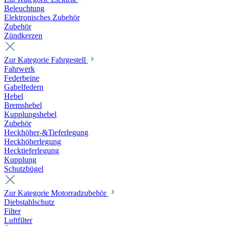
Beleuchtung
Elektronisches Zubehör
Zubehör
Zündkerzen
Zur Kategorie Fahrgestell
Fahrwerk
Federbeine
Gabelfedern
Hebel
Bremshebel
Kupplungshebel
Zubehör
Heckhöher-&Tieferlegung
Heckhöherlegung
Hecktieferlegung
Kupplung
Schutzbügel
Zur Kategorie Motorradzubehör
Diebstahlschutz
Filter
Luftfilter