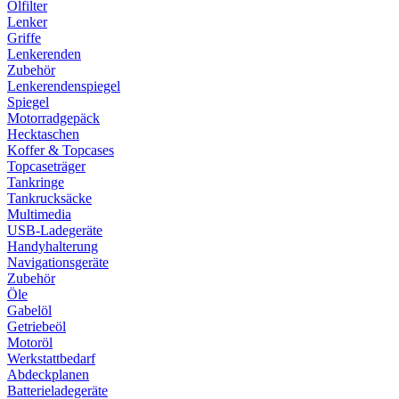
Ölfilter
Lenker
Griffe
Lenkerenden
Zubehör
Lenkerendenspiegel
Spiegel
Motorradgepäck
Hecktaschen
Koffer & Topcases
Topcaseträger
Tankringe
Tankrucksäcke
Multimedia
USB-Ladegeräte
Handyhalterung
Navigationsgeräte
Zubehör
Öle
Gabelöl
Getriebeöl
Motoröl
Werkstattbedarf
Abdeckplanen
Batterieladegeräte