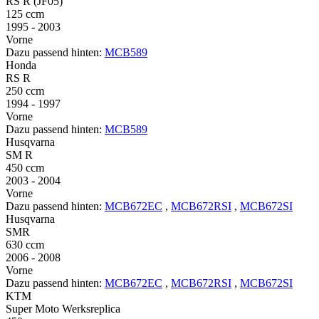
RS R (JF05)
125 ccm
1995 - 2003
Vorne
Dazu passend hinten:
MCB589
Honda
RS R
250 ccm
1994 - 1997
Vorne
Dazu passend hinten:
MCB589
Husqvarna
SM R
450 ccm
2003 - 2004
Vorne
Dazu passend hinten:
MCB672EC
,
MCB672RSI
,
MCB672SI
Husqvarna
SMR
630 ccm
2006 - 2008
Vorne
Dazu passend hinten:
MCB672EC
,
MCB672RSI
,
MCB672SI
KTM
Super Moto Werksreplica