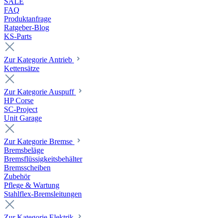
SALE
FAQ
Produktanfrage
Ratgeber-Blog
KS-Parts
Zur Kategorie Antrieb
Kettensätze
Zur Kategorie Auspuff
HP Corse
SC-Project
Unit Garage
Zur Kategorie Bremse
Bremsbeläge
Bremsflüssigkeitsbehälter
Bremsscheiben
Zubehör
Pflege & Wartung
Stahlflex-Bremsleitungen
Zur Kategorie Elektrik