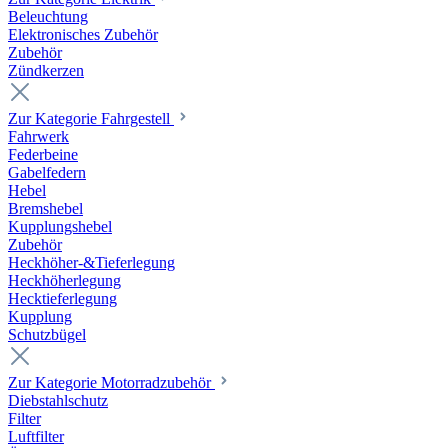
Beleuchtung
Elektronisches Zubehör
Zubehör
Zündkerzen
Zur Kategorie Fahrgestell
Fahrwerk
Federbeine
Gabelfedern
Hebel
Bremshebel
Kupplungshebel
Zubehör
Heckhöher-&Tieferlegung
Heckhöherlegung
Hecktieferlegung
Kupplung
Schutzbügel
Zur Kategorie Motorradzubehör
Diebstahlschutz
Filter
Luftfilter