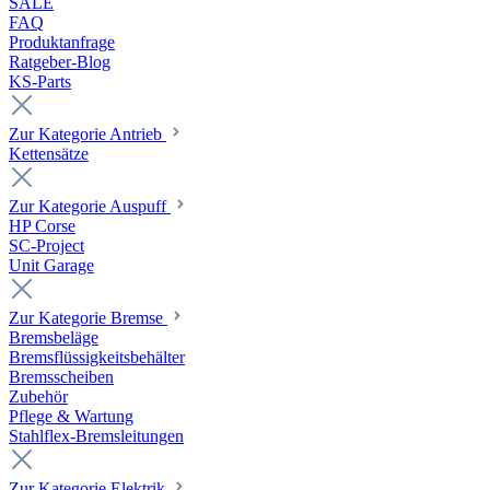
SALE
FAQ
Produktanfrage
Ratgeber-Blog
KS-Parts
Zur Kategorie Antrieb
Kettensätze
Zur Kategorie Auspuff
HP Corse
SC-Project
Unit Garage
Zur Kategorie Bremse
Bremsbeläge
Bremsflüssigkeitsbehälter
Bremsscheiben
Zubehör
Pflege & Wartung
Stahlflex-Bremsleitungen
Zur Kategorie Elektrik