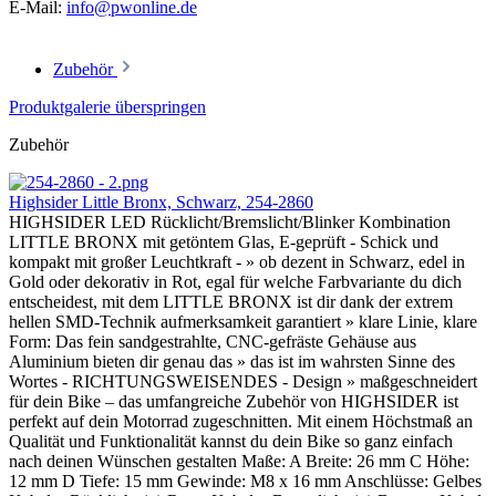
E-Mail:
info@pwonline.de
Zubehör
Produktgalerie überspringen
Zubehör
Highsider Little Bronx, Schwarz, 254-2860
HIGHSIDER LED Rücklicht/Bremslicht/Blinker Kombination
LITTLE BRONX mit getöntem Glas, E-geprüft - Schick und
kompakt mit großer Leuchtkraft - » ob dezent in Schwarz, edel in
Gold oder dekorativ in Rot, egal für welche Farbvariante du dich
entscheidest, mit dem LITTLE BRONX ist dir dank der extrem
hellen SMD-Technik aufmerksamkeit garantiert » klare Linie, klare
Form: Das fein sandgestrahlte, CNC-gefräste Gehäuse aus
Aluminium bieten dir genau das » das ist im wahrsten Sinne des
Wortes - RICHTUNGSWEISENDES - Design » maßgeschneidert
für dein Bike – das umfangreiche Zubehör von HIGHSIDER ist
perfekt auf dein Motorrad zugeschnitten. Mit einem Höchstmaß an
Qualität und Funktionalität kannst du dein Bike so ganz einfach
nach deinen Wünschen gestalten Maße: A Breite: 26 mm C Höhe:
12 mm D Tiefe: 15 mm Gewinde: M8 x 16 mm Anschlüsse: Gelbes