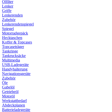
Ölfilter
Lenker
Griffe
Lenkerenden
Zubehör
Lenkerendenspiegel
Spiegel
Motorradgepäck
Hecktaschen
Koffer & Topcases
Topcaseträger
Tankringe
Tankrucksäcke
Multimedia
USB-Ladegeräte
Handyhalterung
Navigationsgeräte
Zubehör
Öle
Gabelöl
Getriebeöl
Motoröl
Werkstattbedarf
Abdeckplanen
Batterieladegeräte