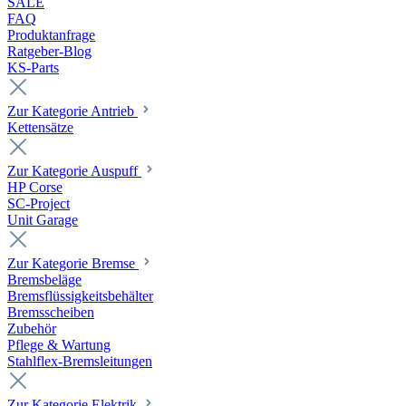
SALE
FAQ
Produktanfrage
Ratgeber-Blog
KS-Parts
Zur Kategorie Antrieb
Kettensätze
Zur Kategorie Auspuff
HP Corse
SC-Project
Unit Garage
Zur Kategorie Bremse
Bremsbeläge
Bremsflüssigkeitsbehälter
Bremsscheiben
Zubehör
Pflege & Wartung
Stahlflex-Bremsleitungen
Zur Kategorie Elektrik