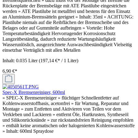
Bremsenquietschen » dazu muss vor der Montage der Bremse die
Rückenplatte der Bremsbeläge mit ATE Plastilube eingestrichen
werden » ATE Plastilube ist metallfrei und bestens für den Einsatz
an Aluminium-Bremssätteln geeignet » Inhalt: 35ml » ACHTUNG:
Plastilube niemals auf die Reibflächen der Bremsscheibe und des
Belages oder auf Gummiteile aufbringen » Vorteile: Hohe
Temperaturbeständigkeit Hervorragender Korrosionschutz
Langzeitbeständig, dadurch reduzierte Wartungshäufigkeit
Wasserunlöslich, ausgezeichnete Auswaschbeständigkeit Vielseitig
einsetzbar Verträglich mit allen Metallen
Inhalt:
0.035 Liter
(197,14 €* / 1 Liter)
6,90 €*
Spec-X Bremsenreiniger, 600ml
» SPEC-X Bremsenreiniger » flüchtiger Schnellentfetter auf
Kohlenwasserstoffbasis, acetonfrei » für Wartung, Reparatur und
Montage » zum Entfetten und Aktivieren von Teilen vor dem
Verkleben und Lackieren » entfernt Öle, Hartkrusten, Syntheseöl
und Silikonrückstände » zur rückstandsfreien Reinigung empfohlen
» enthält keine aromatischen oder halogenierten Kohlenwasserstoffe
» Inhalt: 600ml Spraydose