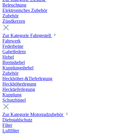
Beleuchtung
Elektronisches Zubehör
Zubehör
Zündkerzen
Zur Kategorie Fahrgestell
Fahrwerk
Federbeine
Gabelfedern
Hebel
Bremshebel
Kupplungshebel
Zubehör
Heckhöher-&Tieferlegung
Heckhöherlegung
Hecktieferlegung
Kupplung
Schutzbügel
Zur Kategorie Motorradzubehör
Diebstahlschutz
Filter
Luftfilter