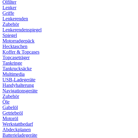
Ölfilter
Lenker
Griffe
Lenkerenden
Zubehör
Lenkerendenspiegel
Spiegel
Motorradgepäck
Hecktaschen
Koffer & Topcases
Topcaseträger
Tankringe
Tankrucksäcke
Multimedia
USB-Ladegeräte
Handyhalterung
Navigationsgeräte
Zubehör
Öle
Gabelöl
Getriebeöl
Motoröl
Werkstattbedarf
Abdeckplanen
Batterieladegeräte