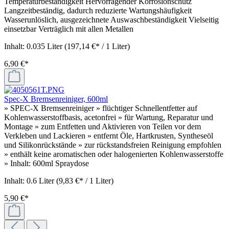
Temperaturbeständigkeit Hervorragender Korrosionschutz
Langzeitbeständig, dadurch reduzierte Wartungshäufigkeit
Wasserunlöslich, ausgezeichnete Auswaschbeständigkeit Vielseitig
einsetzbar Verträglich mit allen Metallen
Inhalt:
0.035 Liter
(197,14 €* / 1 Liter)
6,90 €*
Spec-X Bremsenreiniger, 600ml
» SPEC-X Bremsenreiniger » flüchtiger Schnellentfetter auf
Kohlenwasserstoffbasis, acetonfrei » für Wartung, Reparatur und
Montage » zum Entfetten und Aktivieren von Teilen vor dem
Verkleben und Lackieren » entfernt Öle, Hartkrusten, Syntheseöl
und Silikonrückstände » zur rückstandsfreien Reinigung empfohlen
» enthält keine aromatischen oder halogenierten Kohlenwasserstoffe
» Inhalt: 600ml Spraydose
Inhalt:
0.6 Liter
(9,83 €* / 1 Liter)
5,90 €*