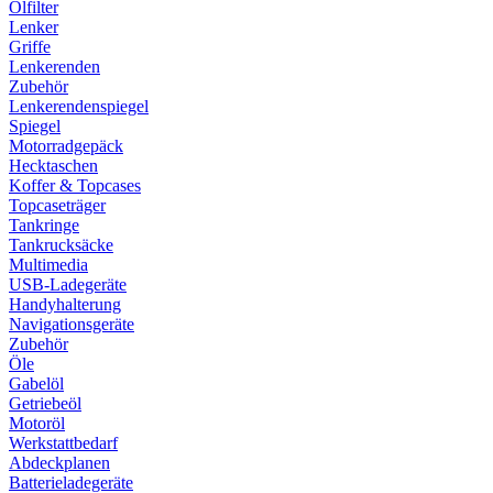
Ölfilter
Lenker
Griffe
Lenkerenden
Zubehör
Lenkerendenspiegel
Spiegel
Motorradgepäck
Hecktaschen
Koffer & Topcases
Topcaseträger
Tankringe
Tankrucksäcke
Multimedia
USB-Ladegeräte
Handyhalterung
Navigationsgeräte
Zubehör
Öle
Gabelöl
Getriebeöl
Motoröl
Werkstattbedarf
Abdeckplanen
Batterieladegeräte