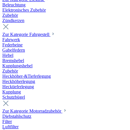
Beleuchtung
Elektronisches Zubehör
Zubehör
Zündkerzen
Zur Kategorie Fahrgestell
Fahrwerk
Federbeine
Gabelfedern
Hebel
Bremshebel
Kupplungshebel
Zubehör
Heckhöher-&Tieferlegung
Heckhöherlegung
Hecktieferlegung
Kupplung
Schutzbügel
Zur Kategorie Motorradzubehör
Diebstahlschutz
Filter
Luftfilter