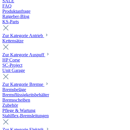
SALE
FAQ
Produktanfrage
Ratgeber-Blog
KS-Parts
Zur Kategorie Antrieb
Kettensätze
Zur Kategorie Auspuff
HP Corse
SC-Project
Unit Garage
Zur Kategorie Bremse
Bremsbeläge
Bremsflüssigkeitsbehälter
Bremsscheiben
Zubehör
Pflege & Wartung
Stahlflex-Bremsleitungen
Zur Kategorie Elektrik