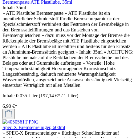
Bremsenpaste ATE Plastilube, 35ml
Inhalt:
35ml
» ATE Plastilube Bremsenpaste » ATE Plastilube ist ein
unentbehrlicher Schmierstoff für die Bremsenreparatur » der
Spezialschmierstoff verhindert das Festrosten der Bremsbeläge in
den Bremssattelführungen und das Entstehen von
Bremsenquietschen » dazu muss vor der Montage der Bremse die
Rückenplatte der Bremsbeläge mit ATE Plastilube eingestrichen
werden » ATE Plastilube ist metallfrei und bestens für den Einsatz
an Aluminium-Bremssätteln geeignet » Inhalt: 35ml » ACHTUNG:
Plastilube niemals auf die Reibflächen der Bremsscheibe und des
Belages oder auf Gummiteile aufbringen » Vorteile: Hohe
Temperaturbeständigkeit Hervorragender Korrosionschutz
Langzeitbeständig, dadurch reduzierte Wartungshäufigkeit
Wasserunlöslich, ausgezeichnete Auswaschbeständigkeit Vielseitig
einsetzbar Verträglich mit allen Metallen
Inhalt:
0.035 Liter
(197,14 €* / 1 Liter)
6,90 €*
Spec-X Bremsenreiniger, 600ml
» SPEC-X Bremsenreiniger » flüchtiger Schnellentfetter auf