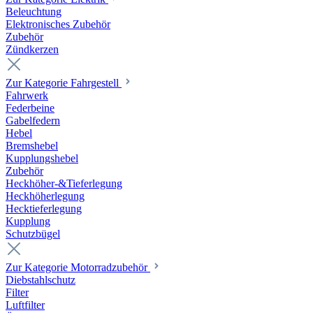
Beleuchtung
Elektronisches Zubehör
Zubehör
Zündkerzen
Zur Kategorie Fahrgestell
Fahrwerk
Federbeine
Gabelfedern
Hebel
Bremshebel
Kupplungshebel
Zubehör
Heckhöher-&Tieferlegung
Heckhöherlegung
Hecktieferlegung
Kupplung
Schutzbügel
Zur Kategorie Motorradzubehör
Diebstahlschutz
Filter
Luftfilter