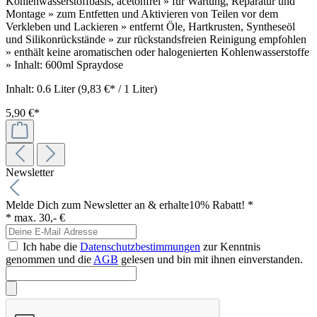
Kohlenwasserstoffbasis, acetonfrei » für Wartung, Reparatur und
Montage » zum Entfetten und Aktivieren von Teilen vor dem
Verkleben und Lackieren » entfernt Öle, Hartkrusten, Syntheseöl
und Silikonrückstände » zur rückstandsfreien Reinigung empfohlen
» enthält keine aromatischen oder halogenierten Kohlenwasserstoffe
» Inhalt: 600ml Spraydose
Inhalt:
0.6 Liter
(9,83 €* / 1 Liter)
5,90 €*
Newsletter
Melde Dich zum Newsletter an & erhalte
10% Rabatt! *
* max. 30,- €
Ich habe die
Datenschutzbestimmungen
zur Kenntnis
genommen und die
AGB
gelesen und bin mit ihnen einverstanden.