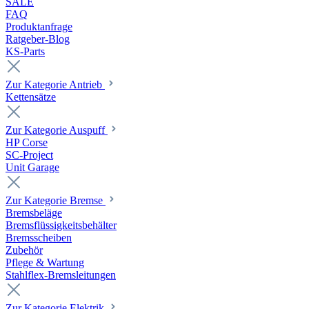
SALE
FAQ
Produktanfrage
Ratgeber-Blog
KS-Parts
Zur Kategorie Antrieb
Kettensätze
Zur Kategorie Auspuff
HP Corse
SC-Project
Unit Garage
Zur Kategorie Bremse
Bremsbeläge
Bremsflüssigkeitsbehälter
Bremsscheiben
Zubehör
Pflege & Wartung
Stahlflex-Bremsleitungen
Zur Kategorie Elektrik