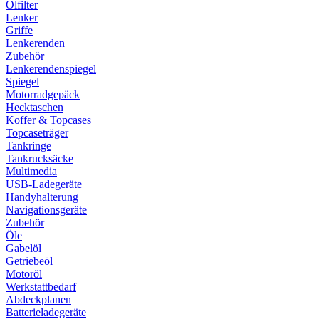
Ölfilter
Lenker
Griffe
Lenkerenden
Zubehör
Lenkerendenspiegel
Spiegel
Motorradgepäck
Hecktaschen
Koffer & Topcases
Topcaseträger
Tankringe
Tankrucksäcke
Multimedia
USB-Ladegeräte
Handyhalterung
Navigationsgeräte
Zubehör
Öle
Gabelöl
Getriebeöl
Motoröl
Werkstattbedarf
Abdeckplanen
Batterieladegeräte