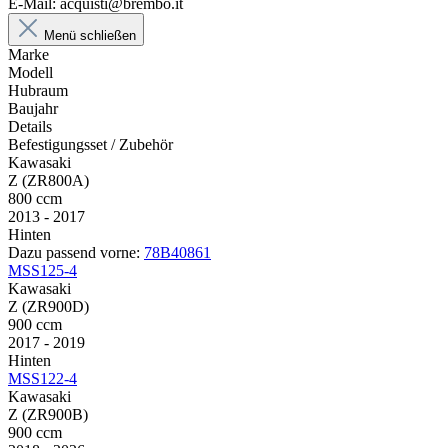
E-Mail: acquisti@brembo.it
Menü schließen
Marke
Modell
Hubraum
Baujahr
Details
Befestigungsset / Zubehör
Kawasaki
Z (ZR800A)
800 ccm
2013 - 2017
Hinten
Dazu passend vorne:
78B40861
MSS125-4
Kawasaki
Z (ZR900D)
900 ccm
2017 - 2019
Hinten
MSS122-4
Kawasaki
Z (ZR900B)
900 ccm