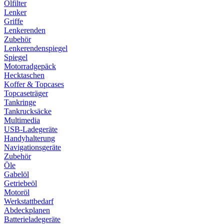
Ölfilter
Lenker
Griffe
Lenkerenden
Zubehör
Lenkerendenspiegel
Spiegel
Motorradgepäck
Hecktaschen
Koffer & Topcases
Topcaseträger
Tankringe
Tankrucksäcke
Multimedia
USB-Ladegeräte
Handyhalterung
Navigationsgeräte
Zubehör
Öle
Gabelöl
Getriebeöl
Motoröl
Werkstattbedarf
Abdeckplanen
Batterieladegeräte