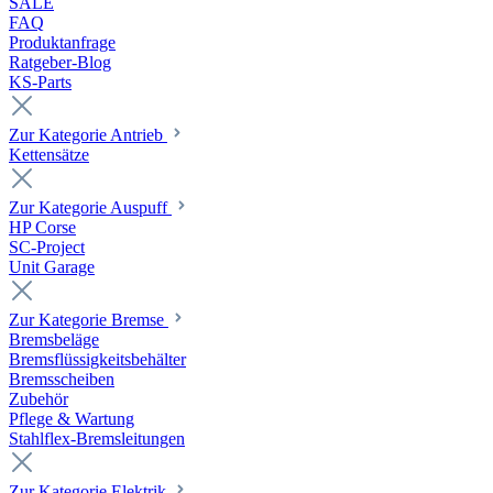
SALE
FAQ
Produktanfrage
Ratgeber-Blog
KS-Parts
Zur Kategorie Antrieb
Kettensätze
Zur Kategorie Auspuff
HP Corse
SC-Project
Unit Garage
Zur Kategorie Bremse
Bremsbeläge
Bremsflüssigkeitsbehälter
Bremsscheiben
Zubehör
Pflege & Wartung
Stahlflex-Bremsleitungen
Zur Kategorie Elektrik