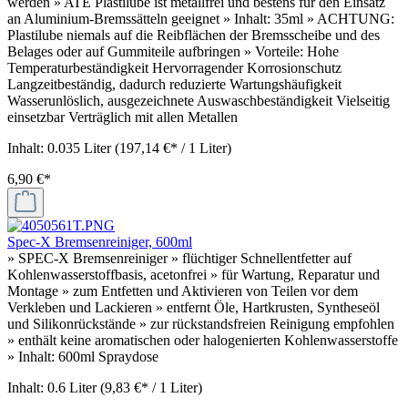
werden » ATE Plastilube ist metallfrei und bestens für den Einsatz
an Aluminium-Bremssätteln geeignet » Inhalt: 35ml » ACHTUNG:
Plastilube niemals auf die Reibflächen der Bremsscheibe und des
Belages oder auf Gummiteile aufbringen » Vorteile: Hohe
Temperaturbeständigkeit Hervorragender Korrosionschutz
Langzeitbeständig, dadurch reduzierte Wartungshäufigkeit
Wasserunlöslich, ausgezeichnete Auswaschbeständigkeit Vielseitig
einsetzbar Verträglich mit allen Metallen
Inhalt:
0.035 Liter
(197,14 €* / 1 Liter)
6,90 €*
Spec-X Bremsenreiniger, 600ml
» SPEC-X Bremsenreiniger » flüchtiger Schnellentfetter auf
Kohlenwasserstoffbasis, acetonfrei » für Wartung, Reparatur und
Montage » zum Entfetten und Aktivieren von Teilen vor dem
Verkleben und Lackieren » entfernt Öle, Hartkrusten, Syntheseöl
und Silikonrückstände » zur rückstandsfreien Reinigung empfohlen
» enthält keine aromatischen oder halogenierten Kohlenwasserstoffe
» Inhalt: 600ml Spraydose
Inhalt:
0.6 Liter
(9,83 €* / 1 Liter)