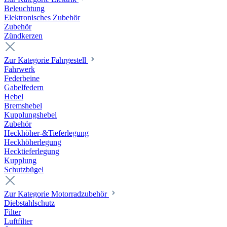
Beleuchtung
Elektronisches Zubehör
Zubehör
Zündkerzen
Zur Kategorie Fahrgestell
Fahrwerk
Federbeine
Gabelfedern
Hebel
Bremshebel
Kupplungshebel
Zubehör
Heckhöher-&Tieferlegung
Heckhöherlegung
Hecktieferlegung
Kupplung
Schutzbügel
Zur Kategorie Motorradzubehör
Diebstahlschutz
Filter
Luftfilter