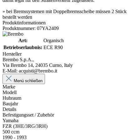
damit legal für den Straßenverkehr zugelassen.
» bei Bremssystemen mit Doppelbremsscheibe müssen 2 Stück
bestellt werden
Produktinformationen
Produktnummer: 07YA2409
Art:
Organisch
Betriebserlaubnis:
ECE R90
Hersteller
Brembo S.p.A.,
Via Brembo 14, 24035 Curno, Italy
E-Mail: acquisti@brembo.it
Menü schließen
Marke
Modell
Hubraum
Baujahr
Details
Befestigungsset / Zubehör
Yamaha
FZR (3HE/3RG/3RH)
500 ccm
1990 - 1993