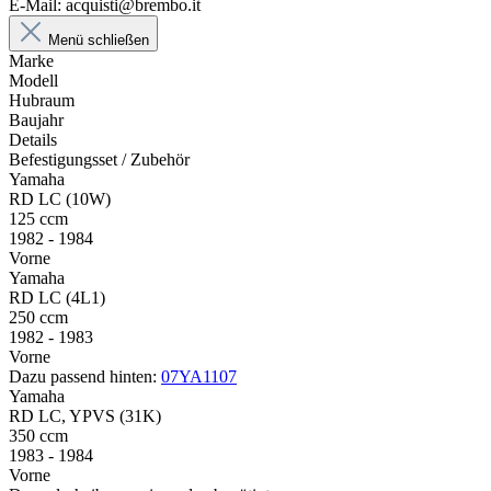
E-Mail: acquisti@brembo.it
Menü schließen
Marke
Modell
Hubraum
Baujahr
Details
Befestigungsset / Zubehör
Yamaha
RD LC (10W)
125 ccm
1982 - 1984
Vorne
Yamaha
RD LC (4L1)
250 ccm
1982 - 1983
Vorne
Dazu passend hinten:
07YA1107
Yamaha
RD LC, YPVS (31K)
350 ccm
1983 - 1984
Vorne