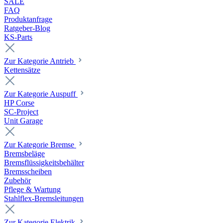
SALE
FAQ
Produktanfrage
Ratgeber-Blog
KS-Parts
Zur Kategorie Antrieb
Kettensätze
Zur Kategorie Auspuff
HP Corse
SC-Project
Unit Garage
Zur Kategorie Bremse
Bremsbeläge
Bremsflüssigkeitsbehälter
Bremsscheiben
Zubehör
Pflege & Wartung
Stahlflex-Bremsleitungen
Zur Kategorie Elektrik