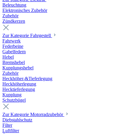
Beleuchtung
Elektronisches Zubehör
Zubehör
Zündkerzen
Zur Kategorie Fahrgestell
Fahrwerk
Federbeine
Gabelfedern
Hebel
Bremshebel
Kupplungshebel
Zubehör
Heckhöher-&Tieferlegung
Heckhöherlegung
Hecktieferlegung
Kupplung
Schutzbügel
Zur Kategorie Motorradzubehör
Diebstahlschutz
Filter
Luftfilter