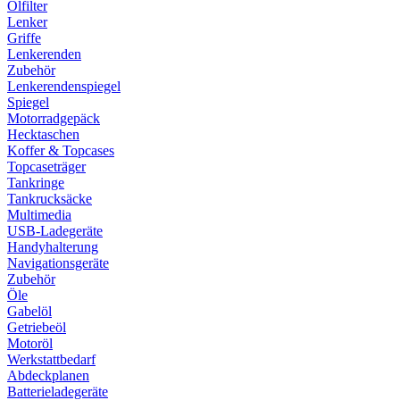
Ölfilter
Lenker
Griffe
Lenkerenden
Zubehör
Lenkerendenspiegel
Spiegel
Motorradgepäck
Hecktaschen
Koffer & Topcases
Topcaseträger
Tankringe
Tankrucksäcke
Multimedia
USB-Ladegeräte
Handyhalterung
Navigationsgeräte
Zubehör
Öle
Gabelöl
Getriebeöl
Motoröl
Werkstattbedarf
Abdeckplanen
Batterieladegeräte