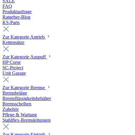
SALE
FAQ
Produktanfrage
Ratgeber-Blog
KS-Parts
Zur Kategorie Antrieb
Kettensätze
Zur Kategorie Auspuff
HP Corse
SC-Project
Unit Garage
Zur Kategorie Bremse
Bremsbeläge
Bremsflüssigkeitsbehälter
Bremsscheiben
Zubehör
Pflege & Wartung
Stahlflex-Bremsleitungen
Zur Kategorie Elektrik