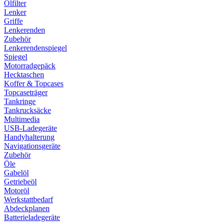
Ölfilter
Lenker
Griffe
Lenkerenden
Zubehör
Lenkerendenspiegel
Spiegel
Motorradgepäck
Hecktaschen
Koffer & Topcases
Topcaseträger
Tankringe
Tankrucksäcke
Multimedia
USB-Ladegeräte
Handyhalterung
Navigationsgeräte
Zubehör
Öle
Gabelöl
Getriebeöl
Motoröl
Werkstattbedarf
Abdeckplanen
Batterieladegeräte