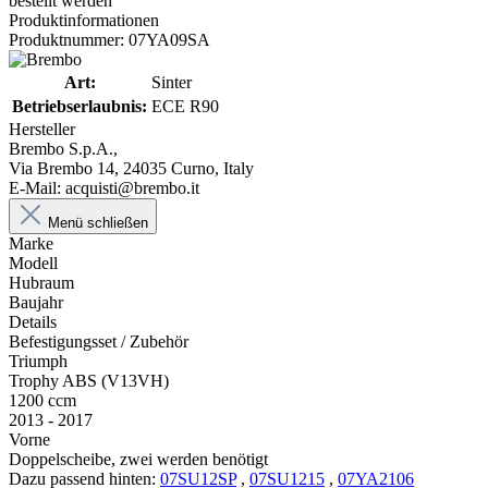
bestellt werden
Produktinformationen
Produktnummer: 07YA09SA
Art:
Sinter
Betriebserlaubnis:
ECE R90
Hersteller
Brembo S.p.A.,
Via Brembo 14, 24035 Curno, Italy
E-Mail: acquisti@brembo.it
Menü schließen
Marke
Modell
Hubraum
Baujahr
Details
Befestigungsset / Zubehör
Triumph
Trophy ABS (V13VH)
1200 ccm
2013 - 2017
Vorne
Doppelscheibe, zwei werden benötigt
Dazu passend hinten:
07SU12SP
,
07SU1215
,
07YA2106