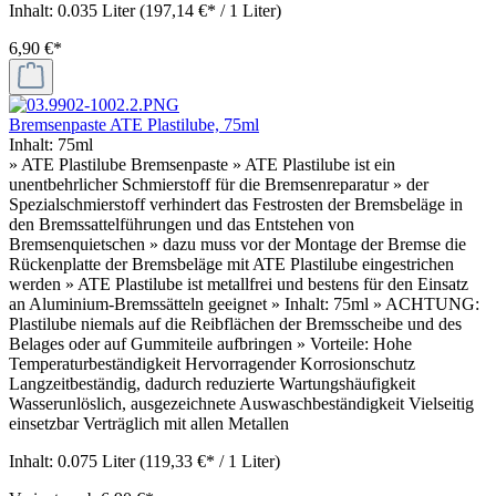
Inhalt:
0.035 Liter
(197,14 €* / 1 Liter)
6,90 €*
Bremsenpaste ATE Plastilube, 75ml
Inhalt:
75ml
» ATE Plastilube Bremsenpaste » ATE Plastilube ist ein
unentbehrlicher Schmierstoff für die Bremsenreparatur » der
Spezialschmierstoff verhindert das Festrosten der Bremsbeläge in
den Bremssattelführungen und das Entstehen von
Bremsenquietschen » dazu muss vor der Montage der Bremse die
Rückenplatte der Bremsbeläge mit ATE Plastilube eingestrichen
werden » ATE Plastilube ist metallfrei und bestens für den Einsatz
an Aluminium-Bremssätteln geeignet » Inhalt: 75ml » ACHTUNG:
Plastilube niemals auf die Reibflächen der Bremsscheibe und des
Belages oder auf Gummiteile aufbringen » Vorteile: Hohe
Temperaturbeständigkeit Hervorragender Korrosionschutz
Langzeitbeständig, dadurch reduzierte Wartungshäufigkeit
Wasserunlöslich, ausgezeichnete Auswaschbeständigkeit Vielseitig
einsetzbar Verträglich mit allen Metallen
Inhalt:
0.075 Liter
(119,33 €* / 1 Liter)