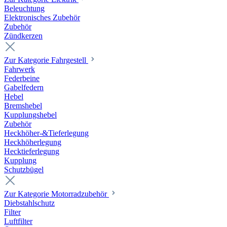
Beleuchtung
Elektronisches Zubehör
Zubehör
Zündkerzen
Zur Kategorie Fahrgestell
Fahrwerk
Federbeine
Gabelfedern
Hebel
Bremshebel
Kupplungshebel
Zubehör
Heckhöher-&Tieferlegung
Heckhöherlegung
Hecktieferlegung
Kupplung
Schutzbügel
Zur Kategorie Motorradzubehör
Diebstahlschutz
Filter
Luftfilter