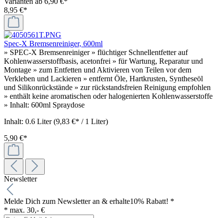
Varianten ab
6,90 €*
8,95 €*
Spec-X Bremsenreiniger, 600ml
» SPEC-X Bremsenreiniger » flüchtiger Schnellentfetter auf
Kohlenwasserstoffbasis, acetonfrei » für Wartung, Reparatur und
Montage » zum Entfetten und Aktivieren von Teilen vor dem
Verkleben und Lackieren » entfernt Öle, Hartkrusten, Syntheseöl
und Silikonrückstände » zur rückstandsfreien Reinigung empfohlen
» enthält keine aromatischen oder halogenierten Kohlenwasserstoffe
» Inhalt: 600ml Spraydose
Inhalt:
0.6 Liter
(9,83 €* / 1 Liter)
5,90 €*
Newsletter
Melde Dich zum Newsletter an & erhalte
10% Rabatt! *
* max. 30,- €