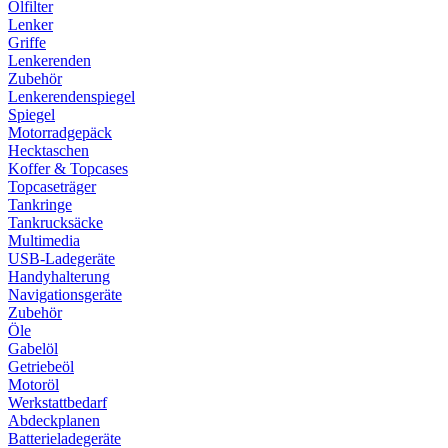
Ölfilter
Lenker
Griffe
Lenkerenden
Zubehör
Lenkerendenspiegel
Spiegel
Motorradgepäck
Hecktaschen
Koffer & Topcases
Topcaseträger
Tankringe
Tankrucksäcke
Multimedia
USB-Ladegeräte
Handyhalterung
Navigationsgeräte
Zubehör
Öle
Gabelöl
Getriebeöl
Motoröl
Werkstattbedarf
Abdeckplanen
Batterieladegeräte