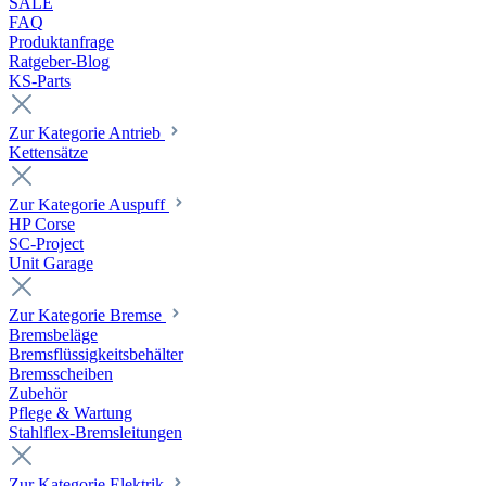
SALE
FAQ
Produktanfrage
Ratgeber-Blog
KS-Parts
Zur Kategorie Antrieb
Kettensätze
Zur Kategorie Auspuff
HP Corse
SC-Project
Unit Garage
Zur Kategorie Bremse
Bremsbeläge
Bremsflüssigkeitsbehälter
Bremsscheiben
Zubehör
Pflege & Wartung
Stahlflex-Bremsleitungen
Zur Kategorie Elektrik