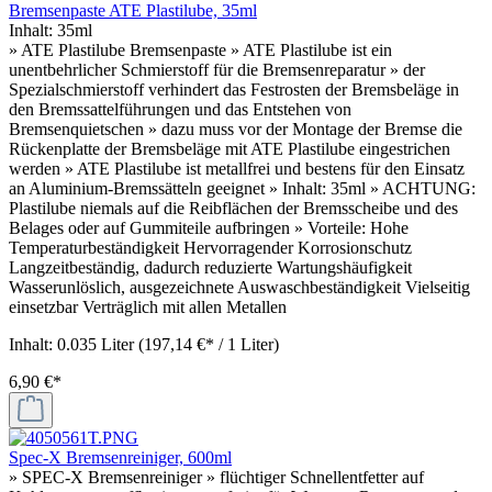
Bremsenpaste ATE Plastilube, 35ml
Inhalt:
35ml
» ATE Plastilube Bremsenpaste » ATE Plastilube ist ein
unentbehrlicher Schmierstoff für die Bremsenreparatur » der
Spezialschmierstoff verhindert das Festrosten der Bremsbeläge in
den Bremssattelführungen und das Entstehen von
Bremsenquietschen » dazu muss vor der Montage der Bremse die
Rückenplatte der Bremsbeläge mit ATE Plastilube eingestrichen
werden » ATE Plastilube ist metallfrei und bestens für den Einsatz
an Aluminium-Bremssätteln geeignet » Inhalt: 35ml » ACHTUNG:
Plastilube niemals auf die Reibflächen der Bremsscheibe und des
Belages oder auf Gummiteile aufbringen » Vorteile: Hohe
Temperaturbeständigkeit Hervorragender Korrosionschutz
Langzeitbeständig, dadurch reduzierte Wartungshäufigkeit
Wasserunlöslich, ausgezeichnete Auswaschbeständigkeit Vielseitig
einsetzbar Verträglich mit allen Metallen
Inhalt:
0.035 Liter
(197,14 €* / 1 Liter)
6,90 €*
Spec-X Bremsenreiniger, 600ml
» SPEC-X Bremsenreiniger » flüchtiger Schnellentfetter auf