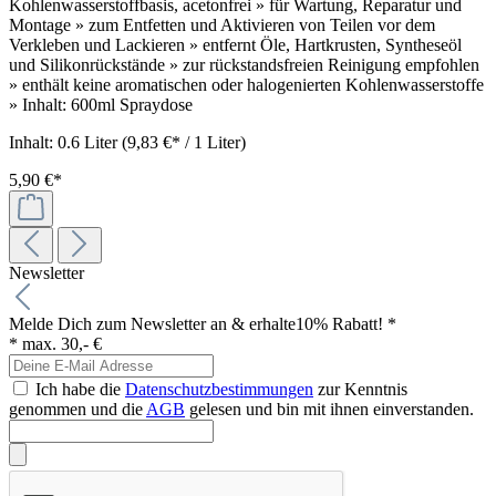
Kohlenwasserstoffbasis, acetonfrei » für Wartung, Reparatur und
Montage » zum Entfetten und Aktivieren von Teilen vor dem
Verkleben und Lackieren » entfernt Öle, Hartkrusten, Syntheseöl
und Silikonrückstände » zur rückstandsfreien Reinigung empfohlen
» enthält keine aromatischen oder halogenierten Kohlenwasserstoffe
» Inhalt: 600ml Spraydose
Inhalt:
0.6 Liter
(9,83 €* / 1 Liter)
5,90 €*
Newsletter
Melde Dich zum Newsletter an & erhalte
10% Rabatt! *
* max. 30,- €
Ich habe die
Datenschutzbestimmungen
zur Kenntnis
genommen und die
AGB
gelesen und bin mit ihnen einverstanden.