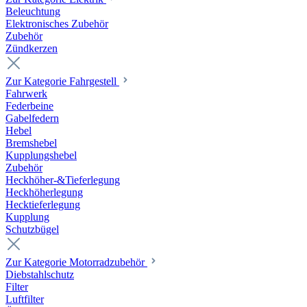
Beleuchtung
Elektronisches Zubehör
Zubehör
Zündkerzen
Zur Kategorie Fahrgestell
Fahrwerk
Federbeine
Gabelfedern
Hebel
Bremshebel
Kupplungshebel
Zubehör
Heckhöher-&Tieferlegung
Heckhöherlegung
Hecktieferlegung
Kupplung
Schutzbügel
Zur Kategorie Motorradzubehör
Diebstahlschutz
Filter
Luftfilter