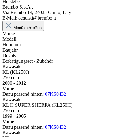
Hersteller
Brembo S.p.A.,
Via Brembo 14, 24035 Curno, Italy
E-Mail: acquisti@brembo.it
Menü schließen
Marke
Modell
Hubraum
Baujahr
Details
Befestigungsset / Zubehör
Kawasaki
KL (KL250J)
250 ccm
2000 - 2012
Vorne
Dazu passend hinten:
07KS0432
Kawasaki
KL H SUPER SHERPA (KL250H)
250 ccm
1999 - 2005
Vorne
Dazu passend hinten:
07KS0432
Kawasaki