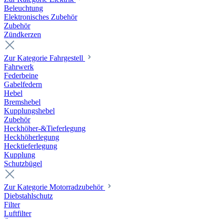
Beleuchtung
Elektronisches Zubehör
Zubehör
Zündkerzen
Zur Kategorie Fahrgestell
Fahrwerk
Federbeine
Gabelfedern
Hebel
Bremshebel
Kupplungshebel
Zubehör
Heckhöher-&Tieferlegung
Heckhöherlegung
Hecktieferlegung
Kupplung
Schutzbügel
Zur Kategorie Motorradzubehör
Diebstahlschutz
Filter
Luftfilter