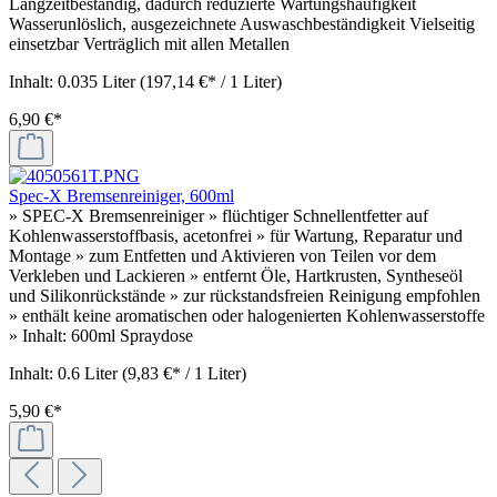
Langzeitbeständig, dadurch reduzierte Wartungshäufigkeit
Wasserunlöslich, ausgezeichnete Auswaschbeständigkeit Vielseitig
einsetzbar Verträglich mit allen Metallen
Inhalt:
0.035 Liter
(197,14 €* / 1 Liter)
6,90 €*
Spec-X Bremsenreiniger, 600ml
» SPEC-X Bremsenreiniger » flüchtiger Schnellentfetter auf
Kohlenwasserstoffbasis, acetonfrei » für Wartung, Reparatur und
Montage » zum Entfetten und Aktivieren von Teilen vor dem
Verkleben und Lackieren » entfernt Öle, Hartkrusten, Syntheseöl
und Silikonrückstände » zur rückstandsfreien Reinigung empfohlen
» enthält keine aromatischen oder halogenierten Kohlenwasserstoffe
» Inhalt: 600ml Spraydose
Inhalt:
0.6 Liter
(9,83 €* / 1 Liter)
5,90 €*