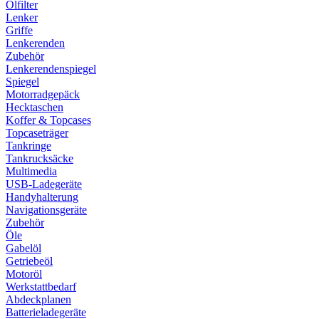
Ölfilter
Lenker
Griffe
Lenkerenden
Zubehör
Lenkerendenspiegel
Spiegel
Motorradgepäck
Hecktaschen
Koffer & Topcases
Topcaseträger
Tankringe
Tankrucksäcke
Multimedia
USB-Ladegeräte
Handyhalterung
Navigationsgeräte
Zubehör
Öle
Gabelöl
Getriebeöl
Motoröl
Werkstattbedarf
Abdeckplanen
Batterieladegeräte