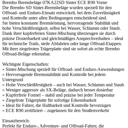
Brembo Bremsbeläge 07KA22SD Sinter ECE R90 Vorne
Die Brembo SD Sinter-Bremsbeläge wurden speziell für den
Offroad- und Enduro-Einsatz entwickelt, bei dem Zuverlässigkeit
und Kontrolle unter allen Bedingungen entscheidend sind.
Sie bieten konstante Bremsleistung, hervorragende Stabilität und
hohe Verschleißfestigkeit, selbst bei Wasser, Schlamm oder Staub.
Dank ihrer kupferfreien Sinter-Mischung überzeugen sie durch
präzise Dosierbarkeit und gleichmäßiges Ansprechverhalten – ideal
für technische Trails, steile Abfahrten oder lange Offroad-Etappen.
Mit ihrer ziegelroten Trägerplatte sind sie sofort als echte Brembo
Offroad-Beläge erkennbar.
Wichtigste Eigenschaften:
» Sinter-Mischung speziell für Offroad- und Enduro-Anwendungen
» Hervorragende Bremsstabilität und Kontrolle bei jedem
Untergrund
» Hohe Verschleißfestigkeit – auch bei Wasser, Schlamm und Staub
» Weniger aggressiv als SX-Beläge, dadurch besser dosierbar
» Kupferfreie Formel – stabil und präzise bei jeder Temperatur
» Ziegelrote Trägerplatte für sofortige Erkennbarkeit
» Ideal für Fahrer, die Haltbarkeit und Kontrolle bevorzugen
» ECE R90 zertifiziert – zugelassen für den Straßenverkehr
Einsatzbereich:
Perfekt für Enduro-, Adventure- und Offroad-Fahrer, die