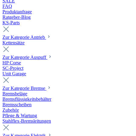
SALE
FAQ
Produktanfrage
Ratgeber-Blog
KS-Parts
Zur Kategorie Antrieb
Kettensätze
Zur Kategorie Auspuff
HP Corse
SC-Project
Unit Garage
Zur Kategorie Bremse
Bremsbeläge
Bremsflüssigkeitsbehälter
Bremsscheiben
Zubehör
Pflege & Wartung
Stahlflex-Bremsleitungen
Zur Kategorie Elektrik