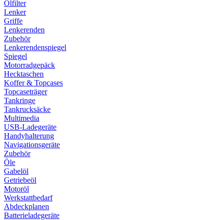
Ölfilter
Lenker
Griffe
Lenkerenden
Zubehör
Lenkerendenspiegel
Spiegel
Motorradgepäck
Hecktaschen
Koffer & Topcases
Topcaseträger
Tankringe
Tankrucksäcke
Multimedia
USB-Ladegeräte
Handyhalterung
Navigationsgeräte
Zubehör
Öle
Gabelöl
Getriebeöl
Motoröl
Werkstattbedarf
Abdeckplanen
Batterieladegeräte