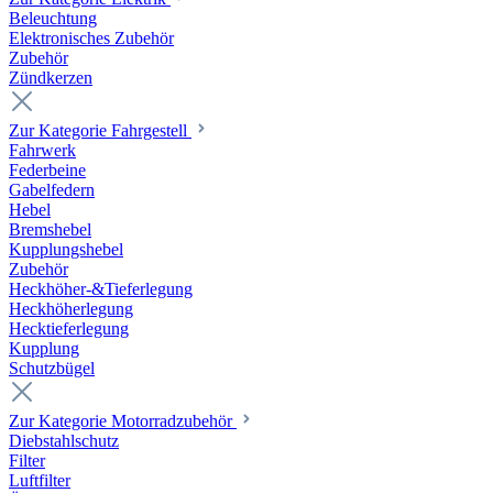
Beleuchtung
Elektronisches Zubehör
Zubehör
Zündkerzen
Zur Kategorie Fahrgestell
Fahrwerk
Federbeine
Gabelfedern
Hebel
Bremshebel
Kupplungshebel
Zubehör
Heckhöher-&Tieferlegung
Heckhöherlegung
Hecktieferlegung
Kupplung
Schutzbügel
Zur Kategorie Motorradzubehör
Diebstahlschutz
Filter
Luftfilter