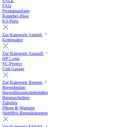
SALE
FAQ
Produktanfrage
Ratgeber-Blog
KS-Parts
Zur Kategorie Antrieb
Kettensätze
Zur Kategorie Auspuff
HP Corse
SC-Project
Unit Garage
Zur Kategorie Bremse
Bremsbeläge
Bremsflüssigkeitsbehälter
Bremsscheiben
Zubehör
Pflege & Wartung
Stahlflex-Bremsleitungen
Zur Kategorie Elektrik