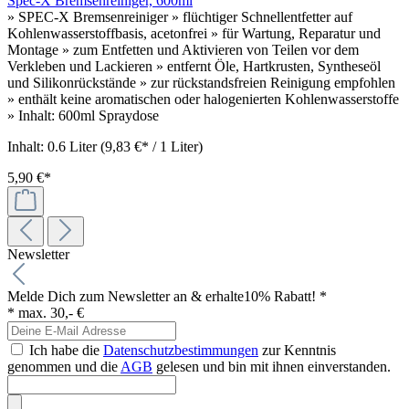
Spec-X Bremsenreiniger, 600ml
» SPEC-X Bremsenreiniger » flüchtiger Schnellentfetter auf
Kohlenwasserstoffbasis, acetonfrei » für Wartung, Reparatur und
Montage » zum Entfetten und Aktivieren von Teilen vor dem
Verkleben und Lackieren » entfernt Öle, Hartkrusten, Syntheseöl
und Silikonrückstände » zur rückstandsfreien Reinigung empfohlen
» enthält keine aromatischen oder halogenierten Kohlenwasserstoffe
» Inhalt: 600ml Spraydose
Inhalt:
0.6 Liter
(9,83 €* / 1 Liter)
5,90 €*
Newsletter
Melde Dich zum Newsletter an & erhalte
10% Rabatt! *
* max. 30,- €
Ich habe die
Datenschutzbestimmungen
zur Kenntnis
genommen und die
AGB
gelesen und bin mit ihnen einverstanden.