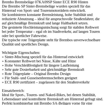
Brembo Bremsbeläge 07KA09SP Sinter ECE R90 Hinten
Die Brembo SP Sinter-Bremsbeläge wurden speziell für das
Hinterrad von Sport- und Tourenmotorrädern entwickelt.
Sie kombinieren konstante Bremsleistung, hohe Stabilität und
reduzierte Abnutzung – ideal für anspruchsvolle Straßenfahrer, die
auf gleichmäßige Bremskraft und lange Haltbarkeit setzen.
Die gesinterte Hochleistungsmischung sorgt für stabilen Reibwert
bei jeder Temperatur – egal ob im Stadtverkehr, auf langen Touren
oder bei sportlicher Fahrweise.
Die typische rote Trägerplatte steht für Brembos unverwechselbare
Qualität und sportliches Design.
Wichtigste Eigenschaften:
» Sinter-Mischung speziell für das Hinterrad entwickelt
» Konstanter Reibwert bei Nässe, Kälte und Hitze
» Hohe Verschleißfestigkeit für längere Laufleistung
» Sehr gute Dosierbarkeit und gleichmäßige Bremskraft
» Rote Trägerplatte – Original Brembo Design
» Für Stahl- und Gusseisenbremsscheiben geeignet
» ECE R90 zertifiziert – zugelassen für den Straßenverkehr
Einsatzbereich:
Ideal für Sport-, Touren- und Naked-Bikes, bei denen Stabilität,
Lebensdauer und kontrollierte Bremskraft am Hinterrad gefragt sind.
Perfekt kombinierbar mit Brembo SA-Belägen vorne für eine