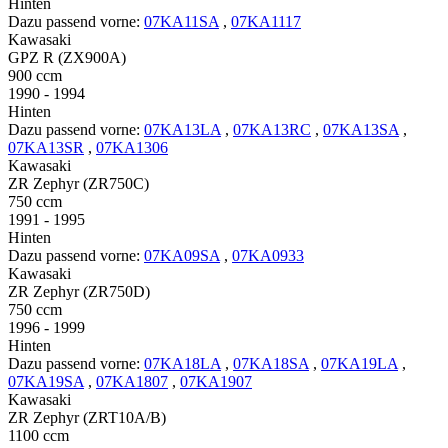
Hinten
Dazu passend vorne:
07KA11SA
,
07KA1117
Kawasaki
GPZ R (ZX900A)
900 ccm
1990 - 1994
Hinten
Dazu passend vorne:
07KA13LA
,
07KA13RC
,
07KA13SA
,
07KA13SR
,
07KA1306
Kawasaki
ZR Zephyr (ZR750C)
750 ccm
1991 - 1995
Hinten
Dazu passend vorne:
07KA09SA
,
07KA0933
Kawasaki
ZR Zephyr (ZR750D)
750 ccm
1996 - 1999
Hinten
Dazu passend vorne:
07KA18LA
,
07KA18SA
,
07KA19LA
,
07KA19SA
,
07KA1807
,
07KA1907
Kawasaki
ZR Zephyr (ZRT10A/B)
1100 ccm