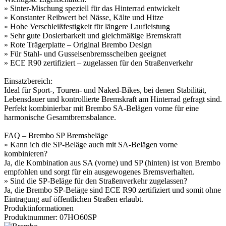
» Sinter-Mischung speziell für das Hinterrad entwickelt
» Konstanter Reibwert bei Nässe, Kälte und Hitze
» Hohe Verschleißfestigkeit für längere Laufleistung
» Sehr gute Dosierbarkeit und gleichmäßige Bremskraft
» Rote Trägerplatte – Original Brembo Design
» Für Stahl- und Gusseisenbremsscheiben geeignet
» ECE R90 zertifiziert – zugelassen für den Straßenverkehr
Einsatzbereich:
Ideal für Sport-, Touren- und Naked-Bikes, bei denen Stabilität,
Lebensdauer und kontrollierte Bremskraft am Hinterrad gefragt sind.
Perfekt kombinierbar mit Brembo SA-Belägen vorne für eine
harmonische Gesamtbremsbalance.
FAQ – Brembo SP Bremsbeläge
» Kann ich die SP-Beläge auch mit SA-Belägen vorne
kombinieren?
Ja, die Kombination aus SA (vorne) und SP (hinten) ist von Brembo
empfohlen und sorgt für ein ausgewogenes Bremsverhalten.
» Sind die SP-Beläge für den Straßenverkehr zugelassen?
Ja, die Brembo SP-Beläge sind ECE R90 zertifiziert und somit ohne
Eintragung auf öffentlichen Straßen erlaubt.
Produktinformationen
Produktnummer: 07HO60SP