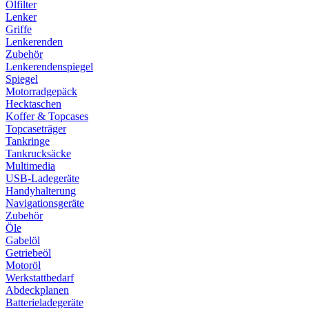
Ölfilter
Lenker
Griffe
Lenkerenden
Zubehör
Lenkerendenspiegel
Spiegel
Motorradgepäck
Hecktaschen
Koffer & Topcases
Topcaseträger
Tankringe
Tankrucksäcke
Multimedia
USB-Ladegeräte
Handyhalterung
Navigationsgeräte
Zubehör
Öle
Gabelöl
Getriebeöl
Motoröl
Werkstattbedarf
Abdeckplanen
Batterieladegeräte