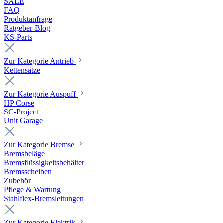
SALE
FAQ
Produktanfrage
Ratgeber-Blog
KS-Parts
Zur Kategorie Antrieb
Kettensätze
Zur Kategorie Auspuff
HP Corse
SC-Project
Unit Garage
Zur Kategorie Bremse
Bremsbeläge
Bremsflüssigkeitsbehälter
Bremsscheiben
Zubehör
Pflege & Wartung
Stahlflex-Bremsleitungen
Zur Kategorie Elektrik