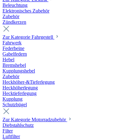
Beleuchtung
Elektronisches Zubehör
Zubehör
Zündkerzen
Zur Kategorie Fahrgestell
Fahrwerk
Federbeine
Gabelfedern
Hebel
Bremshebel
Kupplungshebel
Zubehör
Heckhöher-&Tieferlegung
Heckhöherlegung
Hecktieferlegung
Kupplung
Schutzbügel
Zur Kategorie Motorradzubehör
Diebstahlschutz
Filter
Luftfilter