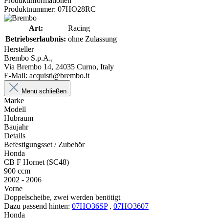
Produktinformationen
Produktnummer: 07HO28RC
Art:
Racing
Betriebserlaubnis:
ohne Zulassung
Hersteller
Brembo S.p.A.,
Via Brembo 14, 24035 Curno, Italy
E-Mail: acquisti@brembo.it
Menü schließen
Marke
Modell
Hubraum
Baujahr
Details
Befestigungsset / Zubehör
Honda
CB F Hornet (SC48)
900 ccm
2002 - 2006
Vorne
Doppelscheibe, zwei werden benötigt
Dazu passend hinten:
07HO36SP
,
07HO3607
Honda