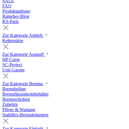
SALE
FAQ
Produktanfrage
Ratgeber-Blog
KS-Parts
Zur Kategorie Antrieb
Kettensätze
Zur Kategorie Auspuff
HP Corse
SC-Project
Unit Garage
Zur Kategorie Bremse
Bremsbeläge
Bremsflüssigkeitsbehälter
Bremsscheiben
Zubehör
Pflege & Wartung
Stahlflex-Bremsleitungen
Zur Kategorie Elektrik