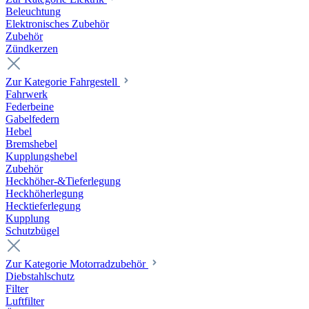
Beleuchtung
Elektronisches Zubehör
Zubehör
Zündkerzen
Zur Kategorie Fahrgestell
Fahrwerk
Federbeine
Gabelfedern
Hebel
Bremshebel
Kupplungshebel
Zubehör
Heckhöher-&Tieferlegung
Heckhöherlegung
Hecktieferlegung
Kupplung
Schutzbügel
Zur Kategorie Motorradzubehör
Diebstahlschutz
Filter
Luftfilter