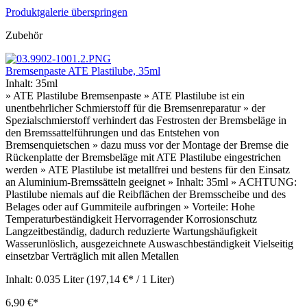
Produktgalerie überspringen
Zubehör
Bremsenpaste ATE Plastilube, 35ml
Inhalt:
35ml
» ATE Plastilube Bremsenpaste » ATE Plastilube ist ein
unentbehrlicher Schmierstoff für die Bremsenreparatur » der
Spezialschmierstoff verhindert das Festrosten der Bremsbeläge in
den Bremssattelführungen und das Entstehen von
Bremsenquietschen » dazu muss vor der Montage der Bremse die
Rückenplatte der Bremsbeläge mit ATE Plastilube eingestrichen
werden » ATE Plastilube ist metallfrei und bestens für den Einsatz
an Aluminium-Bremssätteln geeignet » Inhalt: 35ml » ACHTUNG:
Plastilube niemals auf die Reibflächen der Bremsscheibe und des
Belages oder auf Gummiteile aufbringen » Vorteile: Hohe
Temperaturbeständigkeit Hervorragender Korrosionschutz
Langzeitbeständig, dadurch reduzierte Wartungshäufigkeit
Wasserunlöslich, ausgezeichnete Auswaschbeständigkeit Vielseitig
einsetzbar Verträglich mit allen Metallen
Inhalt:
0.035 Liter
(197,14 €* / 1 Liter)
6,90 €*