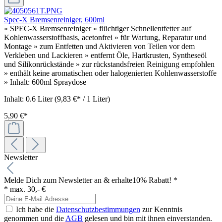
Spec-X Bremsenreiniger, 600ml
» SPEC-X Bremsenreiniger » flüchtiger Schnellentfetter auf
Kohlenwasserstoffbasis, acetonfrei » für Wartung, Reparatur und
Montage » zum Entfetten und Aktivieren von Teilen vor dem
Verkleben und Lackieren » entfernt Öle, Hartkrusten, Syntheseöl
und Silikonrückstände » zur rückstandsfreien Reinigung empfohlen
» enthält keine aromatischen oder halogenierten Kohlenwasserstoffe
» Inhalt: 600ml Spraydose
Inhalt:
0.6 Liter
(9,83 €* / 1 Liter)
5,90 €*
Newsletter
Melde Dich zum Newsletter an & erhalte
10% Rabatt! *
* max. 30,- €
Ich habe die
Datenschutzbestimmungen
zur Kenntnis
genommen und die
AGB
gelesen und bin mit ihnen einverstanden.