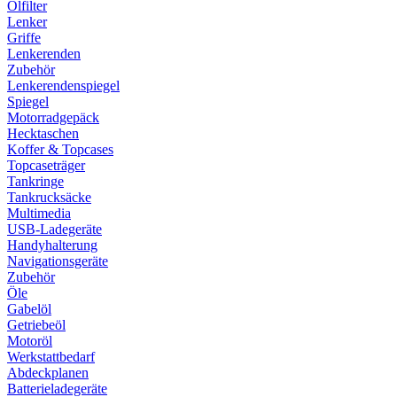
Ölfilter
Lenker
Griffe
Lenkerenden
Zubehör
Lenkerendenspiegel
Spiegel
Motorradgepäck
Hecktaschen
Koffer & Topcases
Topcaseträger
Tankringe
Tankrucksäcke
Multimedia
USB-Ladegeräte
Handyhalterung
Navigationsgeräte
Zubehör
Öle
Gabelöl
Getriebeöl
Motoröl
Werkstattbedarf
Abdeckplanen
Batterieladegeräte