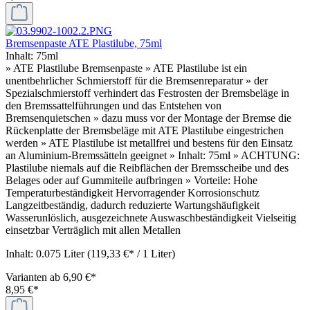
Bremsenpaste ATE Plastilube, 75ml
Inhalt:
75ml
» ATE Plastilube Bremsenpaste » ATE Plastilube ist ein
unentbehrlicher Schmierstoff für die Bremsenreparatur » der
Spezialschmierstoff verhindert das Festrosten der Bremsbeläge in
den Bremssattelführungen und das Entstehen von
Bremsenquietschen » dazu muss vor der Montage der Bremse die
Rückenplatte der Bremsbeläge mit ATE Plastilube eingestrichen
werden » ATE Plastilube ist metallfrei und bestens für den Einsatz
an Aluminium-Bremssätteln geeignet » Inhalt: 75ml » ACHTUNG:
Plastilube niemals auf die Reibflächen der Bremsscheibe und des
Belages oder auf Gummiteile aufbringen » Vorteile: Hohe
Temperaturbeständigkeit Hervorragender Korrosionschutz
Langzeitbeständig, dadurch reduzierte Wartungshäufigkeit
Wasserunlöslich, ausgezeichnete Auswaschbeständigkeit Vielseitig
einsetzbar Verträglich mit allen Metallen
Inhalt:
0.075 Liter
(119,33 €* / 1 Liter)
Varianten ab
6,90 €*
8,95 €*