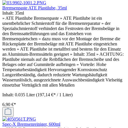
Bremsenpaste ATE Plastilube, 35ml
Inhalt:
35ml
» ATE Plastilube Bremsenpaste » ATE Plastilube ist ein
unentbehrlicher Schmierstoff für die Bremsenreparatur » der
Spezialschmierstoff verhindert das Festrosten der Bremsbeläge in
den Bremssattelführungen und das Entstehen von
Bremsenquietschen » dazu muss vor der Montage der Bremse die
Rückenplatte der Bremsbeläge mit ATE Plastilube eingestrichen
werden » ATE Plastilube ist metallfrei und bestens für den Einsatz
an Aluminium-Bremssätteln geeignet » Inhalt: 35ml » ACHTUNG:
Plastilube niemals auf die Reibflächen der Bremsscheibe und des
Belages oder auf Gummiteile aufbringen » Vorteile: Hohe
Temperaturbeständigkeit Hervorragender Korrosionschutz
Langzeitbeständig, dadurch reduzierte Wartungshäufigkeit
Wasserunlöslich, ausgezeichnete Auswaschbeständigkeit Vielseitig
einsetzbar Verträglich mit allen Metallen
Inhalt:
0.035 Liter
(197,14 €* / 1 Liter)
6,90 €*
Spec-X Bremsenreiniger, 600ml