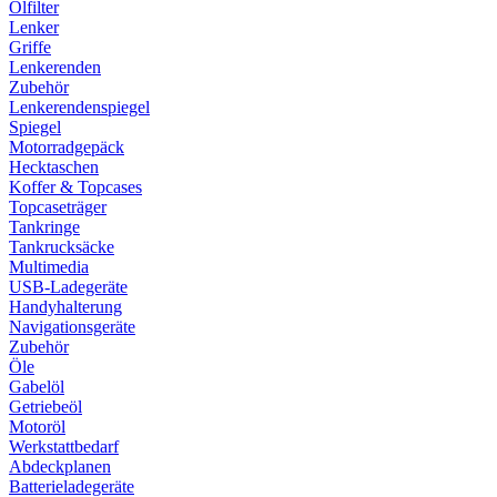
Ölfilter
Lenker
Griffe
Lenkerenden
Zubehör
Lenkerendenspiegel
Spiegel
Motorradgepäck
Hecktaschen
Koffer & Topcases
Topcaseträger
Tankringe
Tankrucksäcke
Multimedia
USB-Ladegeräte
Handyhalterung
Navigationsgeräte
Zubehör
Öle
Gabelöl
Getriebeöl
Motoröl
Werkstattbedarf
Abdeckplanen
Batterieladegeräte