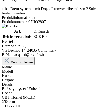
damit legal für den Straßenverkehr zugelassen.
» bei Bremssystemen mit Doppelbremsscheibe müssen 2 Stück
bestellt werden
Produktinformationen
Produktnummer: 07HO2807
Art:
Organisch
Betriebserlaubnis:
ECE R90
Hersteller
Brembo S.p.A.,
Via Brembo 14, 24035 Curno, Italy
E-Mail: acquisti@brembo.it
Menü schließen
Marke
Modell
Hubraum
Baujahr
Details
Befestigungsset / Zubehör
Honda
CB F Hornet (MC31)
250 ccm
1996 - 2001