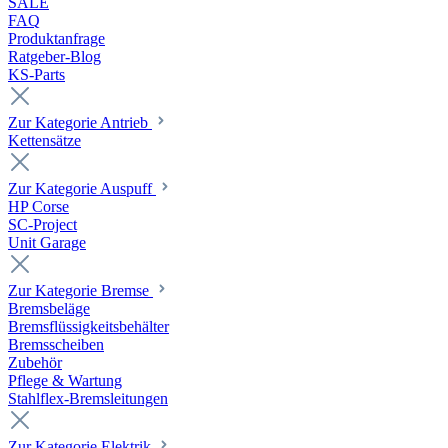
SALE
FAQ
Produktanfrage
Ratgeber-Blog
KS-Parts
Zur Kategorie Antrieb
Kettensätze
Zur Kategorie Auspuff
HP Corse
SC-Project
Unit Garage
Zur Kategorie Bremse
Bremsbeläge
Bremsflüssigkeitsbehälter
Bremsscheiben
Zubehör
Pflege & Wartung
Stahlflex-Bremsleitungen
Zur Kategorie Elektrik