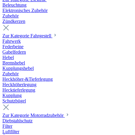
Beleuchtung
Elektronisches Zubehör
Zubehör
Zündkerzen
Zur Kategorie Fahrgestell
Fahrwerk
Federbeine
Gabelfedern
Hebel
Bremshebel
Kupplungshebel
Zubehör
Heckhöher-&Tieferlegung
Heckhöherlegung
Hecktieferlegung
Kupplung
Schutzbügel
Zur Kategorie Motorradzubehör
Diebstahlschutz
Filter
Luftfilter