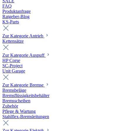
SALE
FAQ
Produktanfrage
Ratgeber-Blog
KS-Parts
Zur Kategorie Antrieb
Kettensätze
Zur Kategorie Auspuff
HP Corse
SC-Project
Unit Garage
Zur Kategorie Bremse
Bremsbeläge
Bremsflüssigkeitsbehälter
Bremsscheiben
Zubehör
Pflege & Wartung
Stahlflex-Bremsleitungen
Zur Kategorie Elektrik