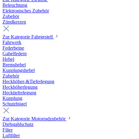
Beleuchtung
Elektronisches Zubehör
Zubehör
Zündkerzen
Zur Kategorie Fahrgestell
Fahrwerk
Federbeine
Gabelfedern
Hebel
Bremshebel
Kupplungshebel
Zubehör
Heckhöher-&Tieferlegung
Heckhöherlegung
Hecktieferlegung
Kupplung
Schutzbügel
Zur Kategorie Motorradzubehör
Diebstahlschutz
Filter
Luftfilter