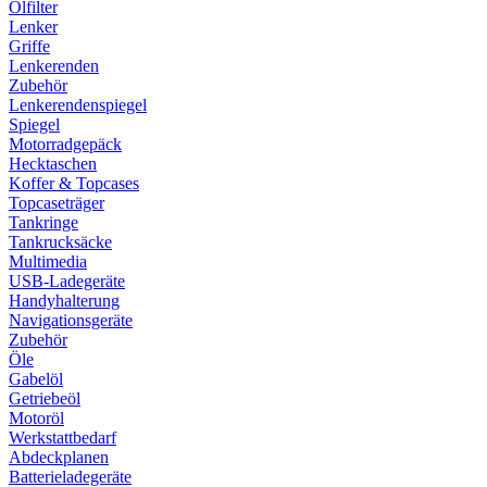
Ölfilter
Lenker
Griffe
Lenkerenden
Zubehör
Lenkerendenspiegel
Spiegel
Motorradgepäck
Hecktaschen
Koffer & Topcases
Topcaseträger
Tankringe
Tankrucksäcke
Multimedia
USB-Ladegeräte
Handyhalterung
Navigationsgeräte
Zubehör
Öle
Gabelöl
Getriebeöl
Motoröl
Werkstattbedarf
Abdeckplanen
Batterieladegeräte