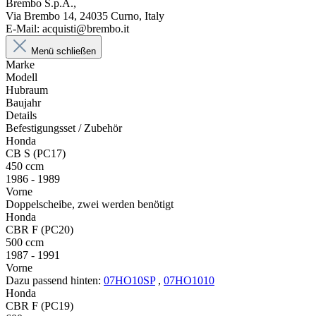
Brembo S.p.A.,
Via Brembo 14, 24035 Curno, Italy
E-Mail: acquisti@brembo.it
Menü schließen
Marke
Modell
Hubraum
Baujahr
Details
Befestigungsset / Zubehör
Honda
CB S (PC17)
450 ccm
1986 - 1989
Vorne
Doppelscheibe, zwei werden benötigt
Honda
CBR F (PC20)
500 ccm
1987 - 1991
Vorne
Dazu passend hinten:
07HO10SP
,
07HO1010
Honda
CBR F (PC19)