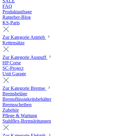
SALE
FAQ
Produktanfrage
Ratgeber-Blog
KS-Parts
Zur Kategorie Antrieb
Kettensätze
Zur Kategorie Auspuff
HP Corse
SC-Project
Unit Garage
Zur Kategorie Bremse
Bremsbeläge
Bremsflüssigkeitsbehälter
Bremsscheiben
Zubehör
Pflege & Wartung
Stahlflex-Bremsleitungen
Zur Kategorie Elektrik