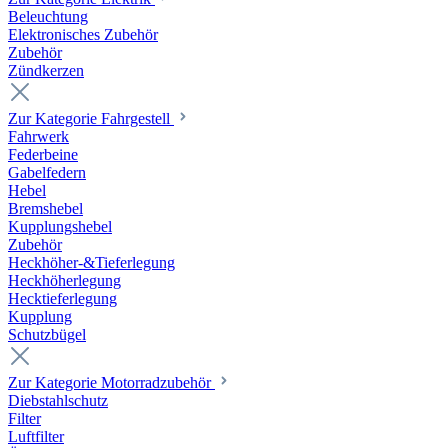
Beleuchtung
Elektronisches Zubehör
Zubehör
Zündkerzen
Zur Kategorie Fahrgestell
Fahrwerk
Federbeine
Gabelfedern
Hebel
Bremshebel
Kupplungshebel
Zubehör
Heckhöher-&Tieferlegung
Heckhöherlegung
Hecktieferlegung
Kupplung
Schutzbügel
Zur Kategorie Motorradzubehör
Diebstahlschutz
Filter
Luftfilter