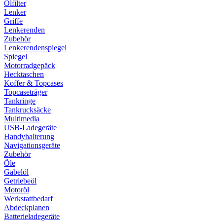
Ölfilter
Lenker
Griffe
Lenkerenden
Zubehör
Lenkerendenspiegel
Spiegel
Motorradgepäck
Hecktaschen
Koffer & Topcases
Topcaseträger
Tankringe
Tankrucksäcke
Multimedia
USB-Ladegeräte
Handyhalterung
Navigationsgeräte
Zubehör
Öle
Gabelöl
Getriebeöl
Motoröl
Werkstattbedarf
Abdeckplanen
Batterieladegeräte