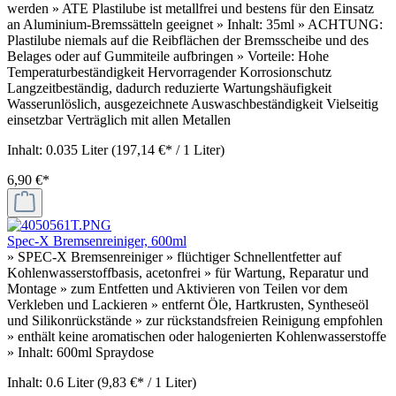
werden » ATE Plastilube ist metallfrei und bestens für den Einsatz
an Aluminium-Bremssätteln geeignet » Inhalt: 35ml » ACHTUNG:
Plastilube niemals auf die Reibflächen der Bremsscheibe und des
Belages oder auf Gummiteile aufbringen » Vorteile: Hohe
Temperaturbeständigkeit Hervorragender Korrosionschutz
Langzeitbeständig, dadurch reduzierte Wartungshäufigkeit
Wasserunlöslich, ausgezeichnete Auswaschbeständigkeit Vielseitig
einsetzbar Verträglich mit allen Metallen
Inhalt:
0.035 Liter
(197,14 €* / 1 Liter)
6,90 €*
Spec-X Bremsenreiniger, 600ml
» SPEC-X Bremsenreiniger » flüchtiger Schnellentfetter auf
Kohlenwasserstoffbasis, acetonfrei » für Wartung, Reparatur und
Montage » zum Entfetten und Aktivieren von Teilen vor dem
Verkleben und Lackieren » entfernt Öle, Hartkrusten, Syntheseöl
und Silikonrückstände » zur rückstandsfreien Reinigung empfohlen
» enthält keine aromatischen oder halogenierten Kohlenwasserstoffe
» Inhalt: 600ml Spraydose
Inhalt:
0.6 Liter
(9,83 €* / 1 Liter)