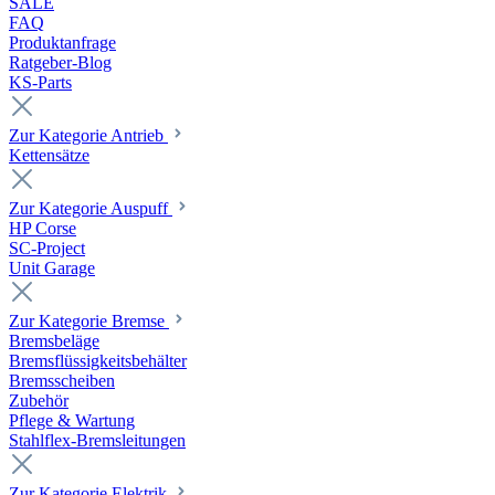
SALE
FAQ
Produktanfrage
Ratgeber-Blog
KS-Parts
Zur Kategorie Antrieb
Kettensätze
Zur Kategorie Auspuff
HP Corse
SC-Project
Unit Garage
Zur Kategorie Bremse
Bremsbeläge
Bremsflüssigkeitsbehälter
Bremsscheiben
Zubehör
Pflege & Wartung
Stahlflex-Bremsleitungen
Zur Kategorie Elektrik