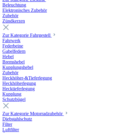
Beleuchtung
Elektronisches Zubehör
Zubehör
Zündkerzen
Zur Kategorie Fahrgestell
Fahrwerk
Federbeine
Gabelfedern
Hebel
Bremshebel
Kupplungshebel
Zubehör
Heckhöher-&Tieferlegung
Heckhöherlegung
Hecktieferlegung
Kupplung
Schutzbügel
Zur Kategorie Motorradzubehör
Diebstahlschutz
Filter
Luftfilter