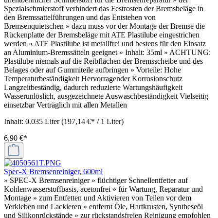
Spezialschmierstoff verhindert das Festrosten der Bremsbeläge in
den Bremssattelführungen und das Entstehen von
Bremsenquietschen » dazu muss vor der Montage der Bremse die
Rückenplatte der Bremsbeläge mit ATE Plastilube eingestrichen
werden » ATE Plastilube ist metallfrei und bestens für den Einsatz
an Aluminium-Bremssätteln geeignet » Inhalt: 35ml » ACHTUNG:
Plastilube niemals auf die Reibflächen der Bremsscheibe und des
Belages oder auf Gummiteile aufbringen » Vorteile: Hohe
Temperaturbeständigkeit Hervorragender Korrosionschutz
Langzeitbeständig, dadurch reduzierte Wartungshäufigkeit
Wasserunlöslich, ausgezeichnete Auswaschbeständigkeit Vielseitig
einsetzbar Verträglich mit allen Metallen
Inhalt:
0.035 Liter
(197,14 €* / 1 Liter)
6,90 €*
Spec-X Bremsenreiniger, 600ml
» SPEC-X Bremsenreiniger » flüchtiger Schnellentfetter auf
Kohlenwasserstoffbasis, acetonfrei » für Wartung, Reparatur und
Montage » zum Entfetten und Aktivieren von Teilen vor dem
Verkleben und Lackieren » entfernt Öle, Hartkrusten, Syntheseöl
und Silikonrückstände » zur rückstandsfreien Reinigung empfohlen