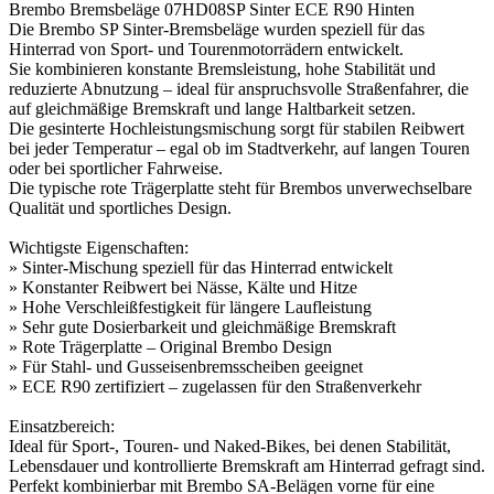
Brembo Bremsbeläge 07HD08SP Sinter ECE R90 Hinten
Die Brembo SP Sinter-Bremsbeläge wurden speziell für das
Hinterrad von Sport- und Tourenmotorrädern entwickelt.
Sie kombinieren konstante Bremsleistung, hohe Stabilität und
reduzierte Abnutzung – ideal für anspruchsvolle Straßenfahrer, die
auf gleichmäßige Bremskraft und lange Haltbarkeit setzen.
Die gesinterte Hochleistungsmischung sorgt für stabilen Reibwert
bei jeder Temperatur – egal ob im Stadtverkehr, auf langen Touren
oder bei sportlicher Fahrweise.
Die typische rote Trägerplatte steht für Brembos unverwechselbare
Qualität und sportliches Design.
Wichtigste Eigenschaften:
» Sinter-Mischung speziell für das Hinterrad entwickelt
» Konstanter Reibwert bei Nässe, Kälte und Hitze
» Hohe Verschleißfestigkeit für längere Laufleistung
» Sehr gute Dosierbarkeit und gleichmäßige Bremskraft
» Rote Trägerplatte – Original Brembo Design
» Für Stahl- und Gusseisenbremsscheiben geeignet
» ECE R90 zertifiziert – zugelassen für den Straßenverkehr
Einsatzbereich:
Ideal für Sport-, Touren- und Naked-Bikes, bei denen Stabilität,
Lebensdauer und kontrollierte Bremskraft am Hinterrad gefragt sind.
Perfekt kombinierbar mit Brembo SA-Belägen vorne für eine