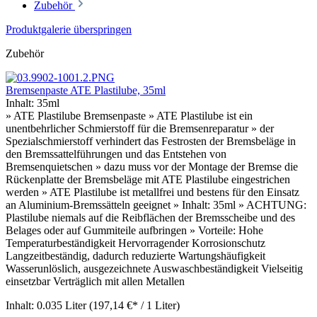
Zubehör
Produktgalerie überspringen
Zubehör
Bremsenpaste ATE Plastilube, 35ml
Inhalt:
35ml
» ATE Plastilube Bremsenpaste » ATE Plastilube ist ein
unentbehrlicher Schmierstoff für die Bremsenreparatur » der
Spezialschmierstoff verhindert das Festrosten der Bremsbeläge in
den Bremssattelführungen und das Entstehen von
Bremsenquietschen » dazu muss vor der Montage der Bremse die
Rückenplatte der Bremsbeläge mit ATE Plastilube eingestrichen
werden » ATE Plastilube ist metallfrei und bestens für den Einsatz
an Aluminium-Bremssätteln geeignet » Inhalt: 35ml » ACHTUNG:
Plastilube niemals auf die Reibflächen der Bremsscheibe und des
Belages oder auf Gummiteile aufbringen » Vorteile: Hohe
Temperaturbeständigkeit Hervorragender Korrosionschutz
Langzeitbeständig, dadurch reduzierte Wartungshäufigkeit
Wasserunlöslich, ausgezeichnete Auswaschbeständigkeit Vielseitig
einsetzbar Verträglich mit allen Metallen
Inhalt:
0.035 Liter
(197,14 €* / 1 Liter)