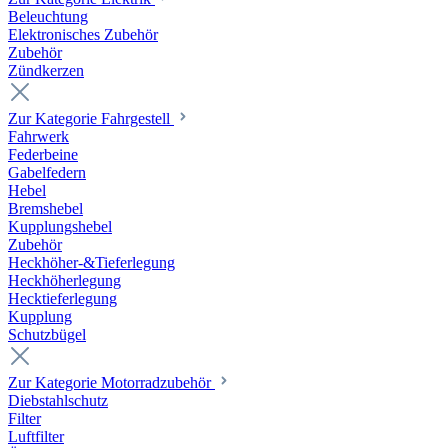
Beleuchtung
Elektronisches Zubehör
Zubehör
Zündkerzen
Zur Kategorie Fahrgestell
Fahrwerk
Federbeine
Gabelfedern
Hebel
Bremshebel
Kupplungshebel
Zubehör
Heckhöher-&Tieferlegung
Heckhöherlegung
Hecktieferlegung
Kupplung
Schutzbügel
Zur Kategorie Motorradzubehör
Diebstahlschutz
Filter
Luftfilter