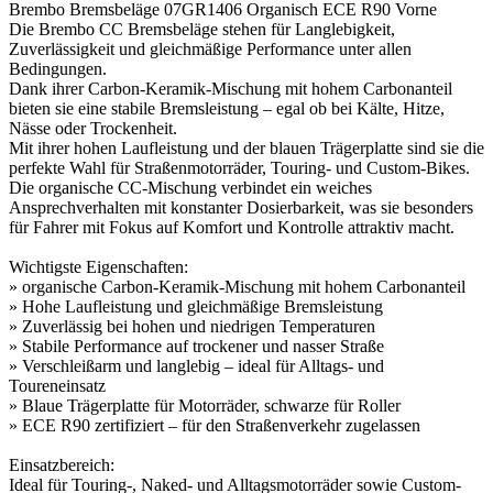
Brembo Bremsbeläge 07GR1406 Organisch ECE R90 Vorne
Die Brembo CC Bremsbeläge stehen für Langlebigkeit,
Zuverlässigkeit und gleichmäßige Performance unter allen
Bedingungen.
Dank ihrer Carbon-Keramik-Mischung mit hohem Carbonanteil
bieten sie eine stabile Bremsleistung – egal ob bei Kälte, Hitze,
Nässe oder Trockenheit.
Mit ihrer hohen Laufleistung und der blauen Trägerplatte sind sie die
perfekte Wahl für Straßenmotorräder, Touring- und Custom-Bikes.
Die organische CC-Mischung verbindet ein weiches
Ansprechverhalten mit konstanter Dosierbarkeit, was sie besonders
für Fahrer mit Fokus auf Komfort und Kontrolle attraktiv macht.
Wichtigste Eigenschaften:
» organische Carbon-Keramik-Mischung mit hohem Carbonanteil
» Hohe Laufleistung und gleichmäßige Bremsleistung
» Zuverlässig bei hohen und niedrigen Temperaturen
» Stabile Performance auf trockener und nasser Straße
» Verschleißarm und langlebig – ideal für Alltags- und
Toureneinsatz
» Blaue Trägerplatte für Motorräder, schwarze für Roller
» ECE R90 zertifiziert – für den Straßenverkehr zugelassen
Einsatzbereich:
Ideal für Touring-, Naked- und Alltagsmotorräder sowie Custom-