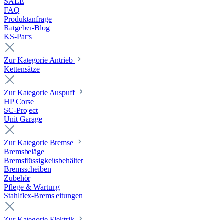
SALE
FAQ
Produktanfrage
Ratgeber-Blog
KS-Parts
Zur Kategorie Antrieb
Kettensätze
Zur Kategorie Auspuff
HP Corse
SC-Project
Unit Garage
Zur Kategorie Bremse
Bremsbeläge
Bremsflüssigkeitsbehälter
Bremsscheiben
Zubehör
Pflege & Wartung
Stahlflex-Bremsleitungen
Zur Kategorie Elektrik