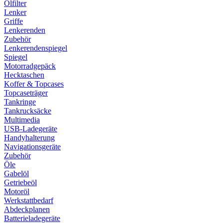
Ölfilter
Lenker
Griffe
Lenkerenden
Zubehör
Lenkerendenspiegel
Spiegel
Motorradgepäck
Hecktaschen
Koffer & Topcases
Topcaseträger
Tankringe
Tankrucksäcke
Multimedia
USB-Ladegeräte
Handyhalterung
Navigationsgeräte
Zubehör
Öle
Gabelöl
Getriebeöl
Motoröl
Werkstattbedarf
Abdeckplanen
Batterieladegeräte