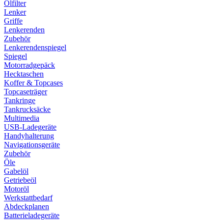
Ölfilter
Lenker
Griffe
Lenkerenden
Zubehör
Lenkerendenspiegel
Spiegel
Motorradgepäck
Hecktaschen
Koffer & Topcases
Topcaseträger
Tankringe
Tankrucksäcke
Multimedia
USB-Ladegeräte
Handyhalterung
Navigationsgeräte
Zubehör
Öle
Gabelöl
Getriebeöl
Motoröl
Werkstattbedarf
Abdeckplanen
Batterieladegeräte