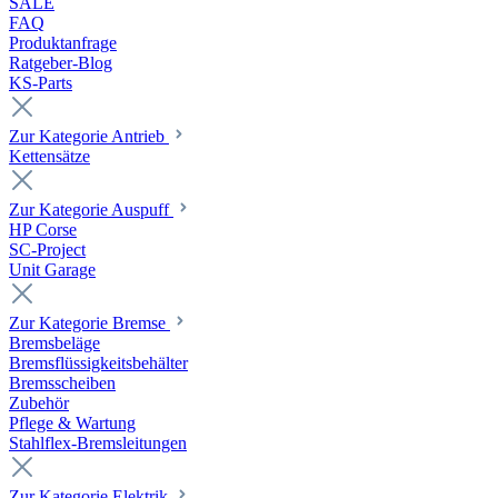
SALE
FAQ
Produktanfrage
Ratgeber-Blog
KS-Parts
Zur Kategorie Antrieb
Kettensätze
Zur Kategorie Auspuff
HP Corse
SC-Project
Unit Garage
Zur Kategorie Bremse
Bremsbeläge
Bremsflüssigkeitsbehälter
Bremsscheiben
Zubehör
Pflege & Wartung
Stahlflex-Bremsleitungen
Zur Kategorie Elektrik