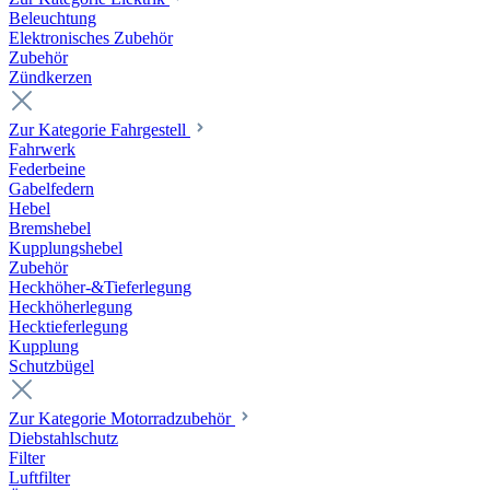
Beleuchtung
Elektronisches Zubehör
Zubehör
Zündkerzen
Zur Kategorie Fahrgestell
Fahrwerk
Federbeine
Gabelfedern
Hebel
Bremshebel
Kupplungshebel
Zubehör
Heckhöher-&Tieferlegung
Heckhöherlegung
Hecktieferlegung
Kupplung
Schutzbügel
Zur Kategorie Motorradzubehör
Diebstahlschutz
Filter
Luftfilter