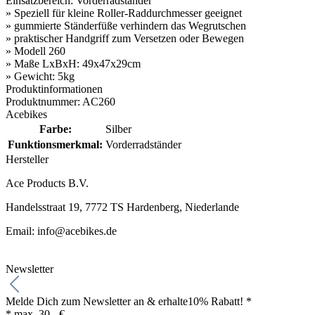
Einsatzbereich: Vorderradständer
» Speziell für kleine Roller-Raddurchmesser geeignet
» gummierte Ständerfüße verhindern das Wegrutschen
» praktischer Handgriff zum Versetzen oder Bewegen
» Modell 260
» Maße LxBxH: 49x47x29cm
» Gewicht: 5kg
Produktinformationen
Produktnummer: AC260
Acebikes
Farbe:
Silber
Funktionsmerkmal:
Vorderradständer
Hersteller
Ace Products B.V.
Handelsstraat 19, 7772 TS Hardenberg, Niederlande
Email: info@acebikes.de
Newsletter
Melde Dich zum Newsletter an & erhalte
10% Rabatt! *
* max. 30,- €